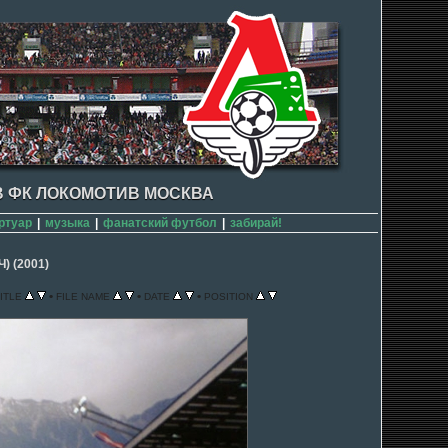
 ФК ЛОКОМОТИВ МОСКВА
ртуар
|
музыка
|
фанатский футбол
|
забирай!
) (2001)
•
•
•
ITLE
FILE NAME
DATE
POSITION