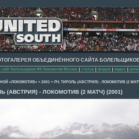
ТОГАЛЕРЕЯ ОБЪЕДИНЁННОГО САЙТА БОЛЕЛЬЩИКОВ
сайт болельщиков ФК Локомотив Москва
|
статьи
|
форум
|
видео
|
репе
НОЙ «ЛОКОМОТИВ»
>
2001
>
ЛЧ. ТИРОЛЬ (АВСТРИЯ) - ЛОКОМОТИВ (2 МАТЧ
Ь (АВСТРИЯ) - ЛОКОМОТИВ (2 МАТЧ) (2001)
T