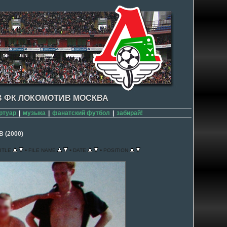
 ФК ЛОКОМОТИВ МОСКВА
ртуар
|
музыка
|
фанатский футбол
|
забирай!
(2000)
•
•
•
ITLE
FILE NAME
DATE
POSITION