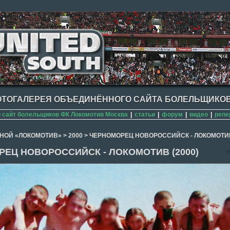
ТОГАЛЕРЕЯ ОБЪЕДИНЁННОГО САЙТА БОЛЕЛЬЩИКОВ
сайт болельщиков ФК Локомотив Москва
|
статьи
|
форум
|
видео
|
репе
НОЙ «ЛОКОМОТИВ»
>
2000
>
ЧЕРНОМОРЕЦ НОВОРОССИЙСК - ЛОКОМОТИВ 
ЕЦ НОВОРОССИЙСК - ЛОКОМОТИВ (2000)
T