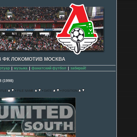
 ФК ЛОКОМОТИВ МОСКВА
ртуар
|
музыка
|
фанатский футбол
|
забирай!
 (1998)
•
•
•
ITLE
FILE NAME
DATE
POSITION