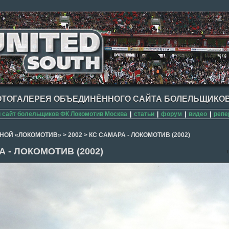
ТОГАЛЕРЕЯ ОБЪЕДИНЁННОГО САЙТА БОЛЕЛЬЩИКОВ
сайт болельщиков ФК Локомотив Москва
|
статьи
|
форум
|
видео
|
репе
НОЙ «ЛОКОМОТИВ»
>
2002
>
КС САМАРА - ЛОКОМОТИВ (2002)
 - ЛОКОМОТИВ (2002)
T