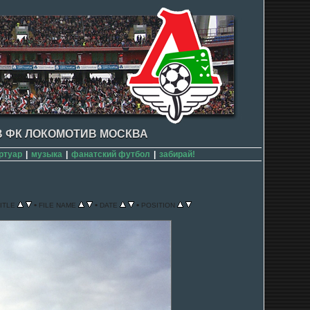
 ФК ЛОКОМОТИВ МОСКВА
ртуар
|
музыка
|
фанатский футбол
|
забирай!
•
•
•
ITLE
FILE NAME
DATE
POSITION