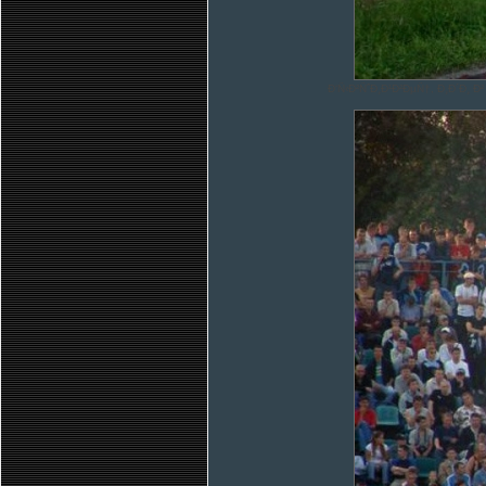
Ð‘Ñ‹Ð²ÑˆÐ¸Ð¹Ð²ÐµÑ†, Ð¸Ð´Ð¸ 