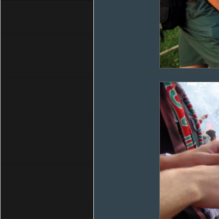
Ð±Ñ‹ÑˆÐ¾Ð²ÐµÑ†, Ð›ÐžÐšÐž 