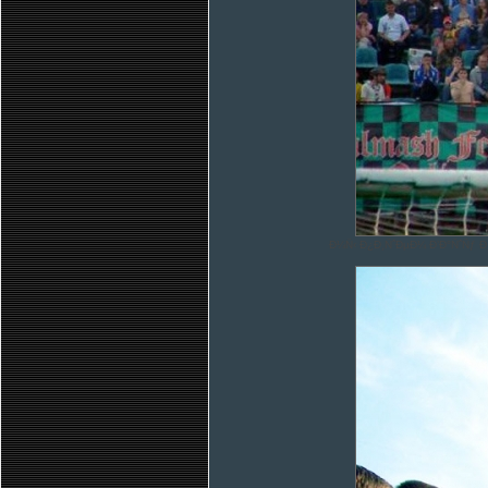
Ð¼Ñ‹ Ð¿Ð¸ÑˆÐµÐ¼ Ð’Ð°ÑˆÑƒ Ð