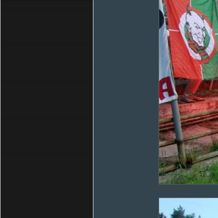
ÐšÐ£Ð‘ÐžÐš ÐÐÐ¨!