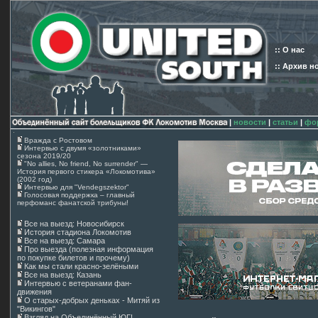
:: О нас
:: Архив н
|
новости
|
статьи
|
фо
Вражда с Ростовом
Интервью с двумя «золотниками»
сезона 2019/20
"No allies, No friend, No surrender" —
История первого стикера «Локомотива»
(2002 год)
Интервью для "Vendegszektor"
Голосовая поддержка – главный
перфоманс фанатской трибуны!
Все на выезд: Новосибирск
История стадиона Локомотив
Все на выезд: Самара
Про выезда (полезная информация
по покупке билетов и прочему)
Как мы стали красно-зелёными
Все на выезд: Казань
Интервью с ветеранами фан-
движения
О старых-добрых деньках - Митяй из
"Викингов"
Взгляд на Объединённый ЮГ!