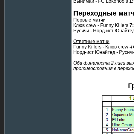
Вынимай - FC Lokohools
1:
Переходные матч
Первые матчи
Клюв crew - Funny Killers
7
Русичи - Норд-ист Юнайте
Ответные матчи
Funny Killers - Клюв crew
-/
Норд-ист Юнайтед - Русич
Оба финалиста 2 лиги вых
противостояния в перехо
Г