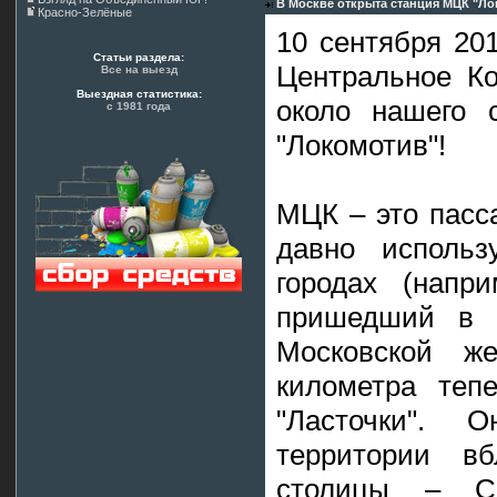
В Москве открыта станция МЦК "Л
Красно-Зелёные
10 сентября 20
Статьи раздела:
Центральное К
Все на выезд
Выездная статистика:
около нашего 
с 1981 года
"Локомотив"!
МЦК – это пасс
давно использ
городах (напр
пришедший в 
Московской ж
километра тепе
"Ласточки".
территории вб
столицы – С