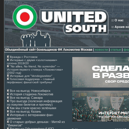
:: О нас
:: Архив н
|
новости
|
статьи
|
фо
Вражда с Ростовом
Интервью с двумя «золотниками»
сезона 2019/20
"No allies, No friend, No surrender" —
История первого стикера «Локомотива»
(2002 год)
Интервью для "Vendegszektor"
Голосовая поддержка – главный
перфоманс фанатской трибуны!
Все на выезд: Новосибирск
История стадиона Локомотив
Все на выезд: Самара
Про выезда (полезная информация
по покупке билетов и прочему)
Как мы стали красно-зелёными
Все на выезд: Казань
Интервью с ветеранами фан-
движения
О старых-добрых деньках - Митяй из
"Викингов"
Взгляд на Объединённый ЮГ!