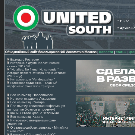
:: О нас
:: Архив н
|
новости
|
статьи
|
фо
Вражда с Ростовом
Интервью с двумя «золотниками»
сезона 2019/20
"No allies, No friend, No surrender" —
История первого стикера «Локомотива»
(2002 год)
Интервью для "Vendegszektor"
Голосовая поддержка – главный
перфоманс фанатской трибуны!
Все на выезд: Новосибирск
История стадиона Локомотив
Все на выезд: Самара
Про выезда (полезная информация
по покупке билетов и прочему)
Как мы стали красно-зелёными
Все на выезд: Казань
Интервью с ветеранами фан-
движения
О старых-добрых деньках - Митяй из
"Викингов"
Взгляд на Объединённый ЮГ!