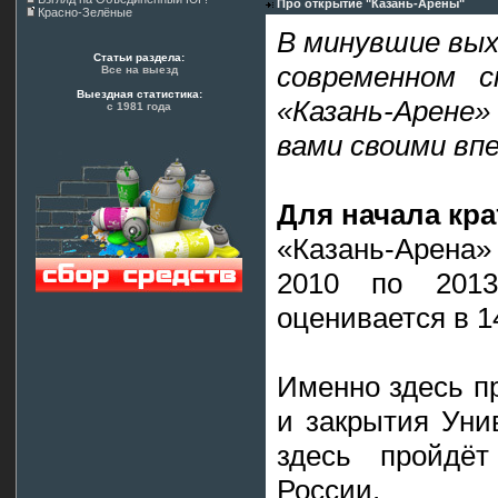
Про открытие "Казань-Арены"
Красно-Зелёные
В минувшие вых
Статьи раздела:
современном 
Все на выезд
Выездная статистика:
«Казань-Арене
с 1981 года
вами своими вп
Для начала кра
«Казань-Арена» 
2010 по 2013,
оценивается в 1
Именно здесь п
и закрытия Уни
здесь пройдё
России.