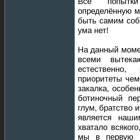
Все попытк
определённую м
быть самим собо
ума нет!
На данный момен
всеми вытека
естественно,
приоритеты чем
закалка, особен
ботиночный пе
глум, братство и
является наши
хватало всякого
мы в первую о