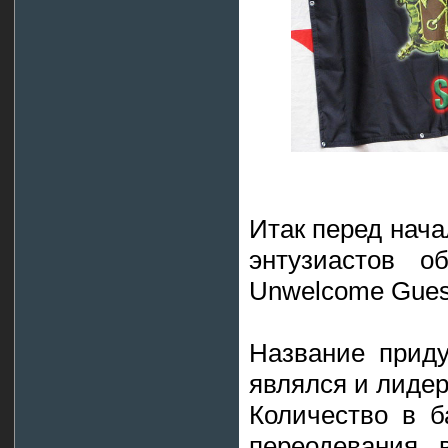
Итак перед нача
энтузиастов о
Unwelcome Gues
Название при
являлся и лиде
Количество в б
переодевания 