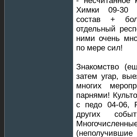
- несчитанное 
Химки 09-30 щ
состав + бол
отдельный респ
ними очень мно
по мере сил!
Знакомство (ещ
затем угар, вы
многих меропр
парнями! Культ
с педо 04-06, 
других собы
Многочисленны
(неполучивши