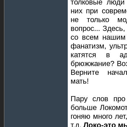
толковые люди 
них при совре
не только мо
вопрос... Здесь
со всем нашим
фанатизм, ульт
катятся в а
брюжжание? Воз
Верните начал
мать!
Пару слов про
больше Локомот
гоняю много лет
т.д.
Локо-это м