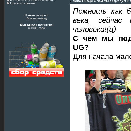
Локо-Питер: С чем мы подходим к
Красно-Зелёные
Помнишь как б
Статьи раздела:
века, сейчас
Все на выезд
Выездная статистика:
человека!(ц)
с 1981 года
С чем мы под
UG?
Для начала мале