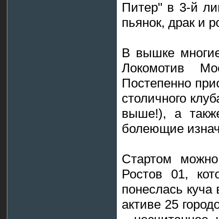
Питер" в 3-й ли
пьянок, драк и 
В вышке многие
Локомотив М
Постепенно при
столичного клуб
выше!), а такж
болеющие изнач
Стартом можно
Ростов 01, ко
понеслась куча 
активе 25 город