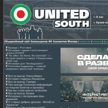
:: О нас
:: Архив н
|
новости
|
статьи
|
фо
Вражда с Ростовом
Интервью с двумя «золотниками»
сезона 2019/20
"No allies, No friend, No surrender" —
История первого стикера «Локомотива»
(2002 год)
Интервью для "Vendegszektor"
Голосовая поддержка – главный
перфоманс фанатской трибуны!
Все на выезд: Новосибирск
История стадиона Локомотив
Все на выезд: Самара
Про выезда (полезная информация
по покупке билетов и прочему)
Как мы стали красно-зелёными
Все на выезд: Казань
Интервью с ветеранами фан-
движения
О старых-добрых деньках - Митяй из
"Викингов"
Взгляд на Объединённый ЮГ!