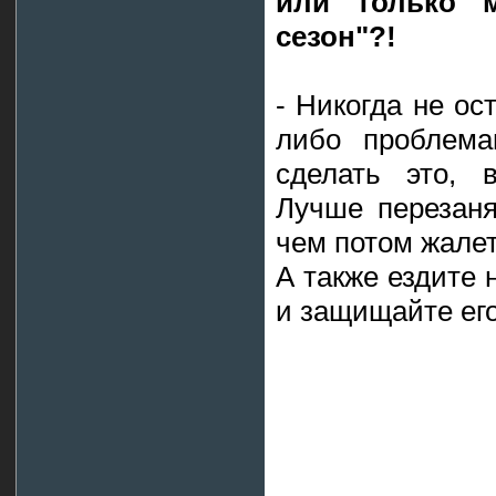
или только м
сезон"?!
- Никогда не ос
либо проблема
сделать это, 
Лучше перезанят
чем потом жалет
А также ездите 
и защищайте его