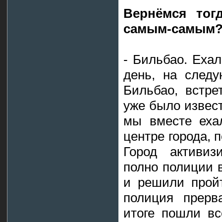
Вернёмся тог
самым-самым?
- Бильбао. Еха
день, на след
Бильбао, встре
уже было извест
мы вместе еха
центре города, 
Город активиз
полно полиции 
и решили пройт
полиция прерв
итоге пошли вс