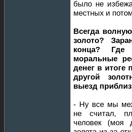
было не избежа
местных и потом
Всегда волную
золото? Зар
конца? Где
моральные ре
денег в итоге 
другой золо
выезд приблизи
- Ну все мы ме
не считал, пл
человек (моя 
золота из-за от