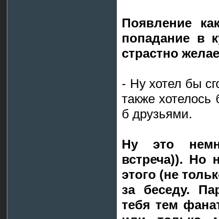
Появление ка
попадание в к
страстно жела
- Ну хотел бы сг
также хотелось 
б друзьями.
Ну это немн
встреча)). Но
этого (не толь
за беседу. Па
тебя тем фана