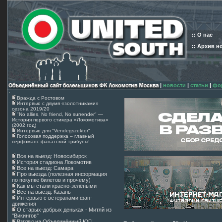
:: О нас
:: Архив н
|
новости
|
статьи
|
фо
Вражда с Ростовом
Интервью с двумя «золотниками»
сезона 2019/20
"No allies, No friend, No surrender" —
История первого стикера «Локомотива»
(2002 год)
Интервью для "Vendegszektor"
Голосовая поддержка – главный
перфоманс фанатской трибуны!
Все на выезд: Новосибирск
История стадиона Локомотив
Все на выезд: Самара
Про выезда (полезная информация
по покупке билетов и прочему)
Как мы стали красно-зелёными
Все на выезд: Казань
Интервью с ветеранами фан-
движения
О старых-добрых деньках - Митяй из
"Викингов"
Взгляд на Объединённый ЮГ!