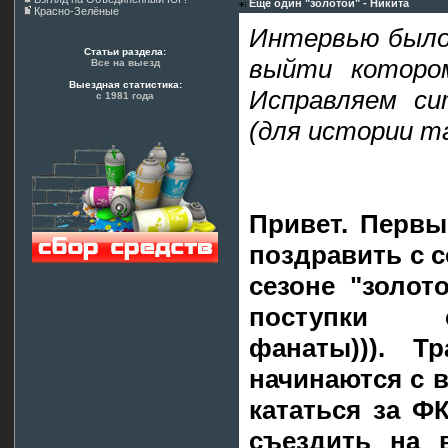
Ещё один "золотой" - Никита
Красно-Зелёные
Интервью было 
Статьи раздела:
выйти котором
Все на выезд
Выездная статистика:
Исправляем си
с 1981 года
(для истории т
Привет. Первы
поздравить с 
сезоне "золот
поступки 
фанаты))). Т
начинаются с в
кататься за Ф
съездить на