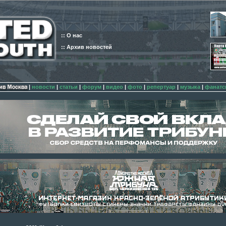
:: О нас
:: Архив новостей
|
новости
|
статьи
|
форум
|
видео
|
фото
|
репертуар
|
музыка
|
фанатс