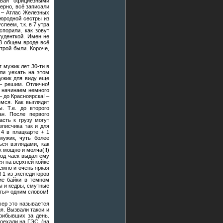
ивая официёзными
ерно, всё записали
к – Атлас Железных
оюродной сестры из
пеем, т.к. в 7 утра
спорили, как зовут
туденткой. Имен не
 В общем вроде всё
трой были. Короче,
т мужик лет 30-ти в
 ли уехать на этом
мужик для виду еще
 – решим. Отлично!
ы начинаем немного
– до Красноярска! –
емся. Как выглядит
. Т.е. до второго
ан. После первого
асть к грузу могут
вписчика так и для
 4 в плацкарте + 1
мужик, чуть более
ся взглядами, как
 мощно и молча(!!)
под чаек выдал ему
ся на верхней койке
емно и очень яркая
 1 из экспедиторов
ие байки в темном
ы и кедры, смутные
оты» одним словом!
хер это называется
я. Вызвали такси и
прибывших за день.
оехали на ГЭС. (на