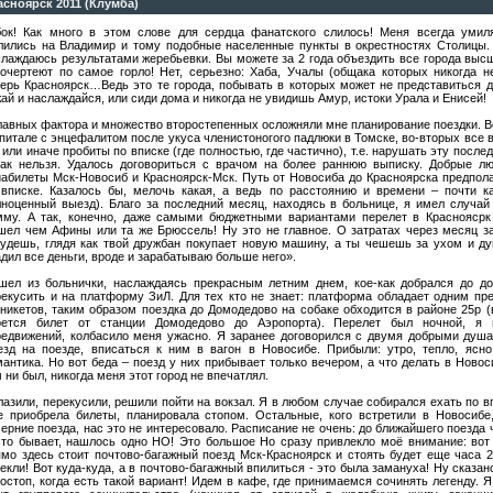
асноярск 2011 (Клумба)
бок! Как много в этом слове для сердца фанатского слилось! Меня всегда умил
лились на Владимир и тому подобные населенные пункты в окрестностях Столицы. 
лаждаюсь результатами жеребьевки. Вы можете за 2 года объездить все города высш
точертеют по самое горло! Нет, серьезно: Хаба, Учалы (общака которых никогда н
перь Красноярск…Ведь это те города, побывать в которых может не представиться д
ай и наслаждайся, или сиди дома и никогда не увидишь Амур, истоки Урала и Енисей!
лавных фактора и множество второстепенных осложняли мне планирование поездки. В
питале с энцефалитом после укуса членистоногого падлюки в Томске, во-вторых все 
 или иначе пробиты по вписке (где полностью, где частично), т.е. нарушать эту посл
как нельзя. Удалось договориться с врачом на более раннюю выписку. Добрые л
иабилеты Мск-Новосиб и Красноярск-Мск. Путь от Новосиба до Красноярска предпол
 вписке. Казалось бы, мелочь какая, а ведь по расстоянию и времени – почти ка
лноценный выезд). Благо за последний месяц, находясь в больнице, я имел случа
мму. А так, конечно, даже самыми бюджетными вариантами перелет в Красноясрк
шел чем Афины или та же Брюссель! Ну это не главное. О затратах через месяц з
будешь, глядя как твой дружбан покупает новую машину, а ты чешешь за ухом и д
дил все деньги, вроде и зарабатываю больше него».
шел из больнички, наслаждаясь прекрасным летним днем, кое-как добрался до до
рекусить и на платформу ЗиЛ. Для тех кто не знает: платформа обладает одним п
рникетов, таким образом поездка до Домодедово на собаке обходится в районе 25р 
рется билет от станции Домодедово до Аэропорта). Перелет был ночной, я 
редвижений, колбасило меня ужасно. Я заранее договорился с двумя добрыми душ
езд на поезде, вписаться к ним в вагон в Новосибе. Прибыли: утро, тепло, ясно
антика. Но вот беда – поезд у них прибывает только вечером, а что делать в Новос
 ни был, никогда меня этот город не впечатлял.
азили, перекусили, решили пойти на вокзал. Я в любом случае собирался ехать по вп
е приобрела билеты, планировала стопом. Остальные, кого встретили в Новосибе
ерние поезда, нас это не интересовало. Расписание не очень: до ближайшего поезда ч
сто бывает, нашлось одно НО! Это большое Но сразу привлекло моё внимание: вот
ямо здесь стоит почтово-багажный поезд Мск-Красноярск и стоять будет еще часа 
екли! Вот куда-куда, а в почтово-багажный впилиться - это была замануха! Ну сказан
остоп, когда есть такой вариант! Идем в кафе, где принимаемся сочинять легенду. 