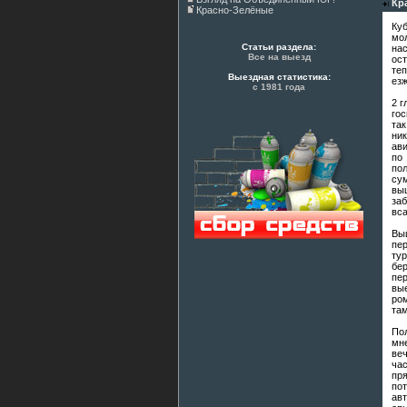
Кр
Красно-Зелёные
Ку
мо
Статьи раздела:
нас
Все на выезд
ос
те
Выездная статистика:
езж
с 1981 года
2 г
гос
так
ни
ав
по
по
су
вы
за
вса
Вы
пе
ту
бе
пе
вы
ром
там
Пол
мн
веч
ча
пр
пот
авт