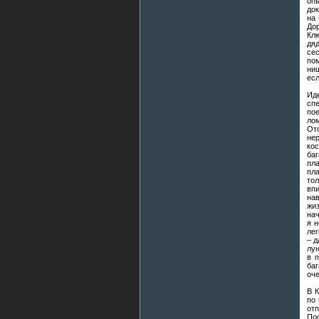
оп
док
на
До
Клю
дяд
се
пом
ниш
есл
Иде
сп
по
ло
От
нер
ко
ба
пл
пл
тол
вп
на
жи
нач
я н
лег
– д
лун
в 
баг
оч
В К
по 
от
Пос