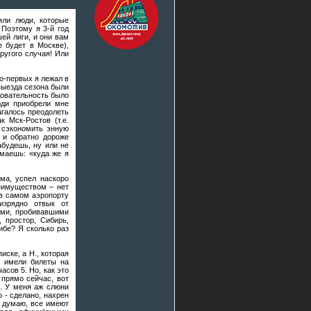
яли люди, которые
Поэтому я 3-й год
ей лиги, и они вам
е будет в Москве),
ругого случая! Или
о-первых я лежал в
выезда сезона были
едовательность было
юди приобрели мне
агалось преодолеть
к Мск-Ростов (т.е.
й сэкономить энную
 и обратно дороже
абудешь, ну или не
умаешь: «куда же я
ма, успел наскоро
реимуществом – нет
(в самом аэропорту
изрядно отвык от
ами, пробивавшими
, простор, Сибирь,
ибе? Я сколько раз
иске, а Н., которая
, имели билеты на
асов 5. Но, как это
 прямо сейчас, вот
2. У меня аж слюни
о - сделано, нахрен
Я думаю, все имеют