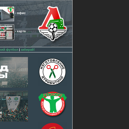
- офис
- карта
кий футбол
|
забирай!