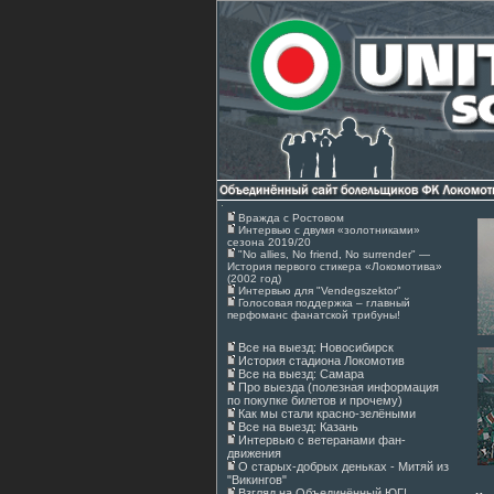
Вражда с Ростовом
Интервью с двумя «золотниками»
сезона 2019/20
"No allies, No friend, No surrender" —
История первого стикера «Локомотива»
(2002 год)
Интервью для "Vendegszektor"
Голосовая поддержка – главный
перфоманс фанатской трибуны!
Все на выезд: Новосибирск
История стадиона Локомотив
Все на выезд: Самара
Про выезда (полезная информация
по покупке билетов и прочему)
Как мы стали красно-зелёными
Все на выезд: Казань
Интервью с ветеранами фан-
движения
О старых-добрых деньках - Митяй из
"Викингов"
Взгляд на Объединённый ЮГ!