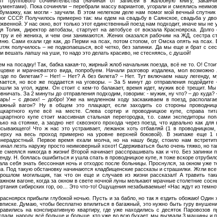
ыт группового сочинительства (начиная от записей в жалобную книгу, заканч
ументами). Пока сочиняли – перебрали массу вариантов, угорали и смеялись неимов
 бумажку, как могли - заучили. В этом нелегком деле нам помог мой вечный спутни
рог СССР. Получилось примерно так: мы едем на свадьбу в Саянское, свадьба у дв
квенной. У нас окно, вот только этот единственный поезд нам подходит, иначе мы не ус
я Толик, директор автобазы, стартует на автобусе от вокзала Красноярска. Долго 
стру и её жениха, и чем они занимаются. Жених оказался рабочим на ЖД, сестра с
ню. Сами ехали где как, до Перми на псах, потом стопом, от Омска опять на псах.
тяк получилось – не подкопаешься, всё четко, без запинки. Да мы еще и брат с сес
и вешать лапшу на уши, то надо это делать красиво, не стесняясь, с душой!
м на посадку! Так, бабка какая-то, жирный жлоб начальник поезда, всё не то. О! Стои
ецовке и мрачноватого вида, попробуем. Начали разговор издалека, мол возможно
езде по билетам? – Нет! – Нет? А без билета? – Нет. Тут включаем нашу легенду, 
мается, но все же поддается на уговоры. – За 5 минут до отправления подойдите
ошли за угол, ждем. Он стоит с кем-то балакает, время идет, мужик всё трещит. М
вничать. За 2 минуты до отправления подходим, говорим: - мужик, ну что? – до куда? 
сарь! – с двоих! – добро! Уже на медленном ходу заскакиваем в поезд, располага
гажный вагон? Ну в общем это плацкарт, если заходить со стороны проводницы
ацкартного купе всё на месте. Слева сортир и проводницкое купе, справа тит
ацкартного купе стоит массивная стальная перегородка, т.о. сами экспедиторы поп
ько на стоянке, а заодно нет сквозного прохода через поезд, что идеально как для 
исывающего! Что ж нас это устраивает, лежанок хоть отбавляй (1 в проводницком,
верху на весь проход примерно на уровне верхней боковой). В экипаже еще 1 
знерадостный. Первое время ехали молча, но на нашу беду, стоило нам встретить
инал лезть наружу просто неимоверный хохот! Сдерживаться было очень тяжко, но так
е смеялся никогда в жизни! Второй начинает расспрашивать как и что. Без запинки 
енду. Н. боялась ошибиться и ушла спать в проводницкое купе, я тоже вскоре отрубил
ала себя знать бессонная ночь и отходос после больницы. Проснулся, за окном уже т
а. Под такую обстановку начинаются кладбищенские рассказы и страшилки. Жгли все!
прошлом могильщик, так что он еще и случаев из жизни рассказал! А травить так
ажном вагоне, когда за окном в свете ночной луны мелькают мрачные столетние сосн
ертания сибирских гор, оо… Это что-то! Ощущения незабываемые! «Нас ждут из темн
расноярск прибыли глубокой ночью. Пусть и за бабло, но так я ездить обожаю! Один 
вписке. Думаю, чтобы бесплатно впилиться в багажный, это нужно быть гуру внушени
правились на конспиративную квартиру, где уже находились с десяток Паровозов 
пали, народу всё больше и больше, кто уже во всю бухает, мы вызвали 3 машины и п