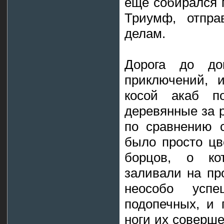
ещё собирался п
Триумф, отпр
делам.
Дорога до до
приключений, 
косой акаб п
деревянные за р
по сравнению с
было просто цв
борцов, о ко
заливали на пр
неособо успе
подопечных, и 
ноги их соверш