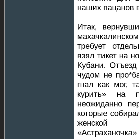
наших пацанов в
Итак, вернувш
махачкалинском
требует отдель
взял тикет на н
Кубани. Отъезд 
чудом не про*ба
гнал как мог, 
курить» на п
неожиданно пе
которые собира
женской г
«Астраханочк