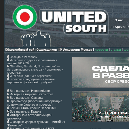
:: О нас
:: Архив н
|
новости
|
статьи
|
фо
Вражда с Ростовом
Интервью с двумя «золотниками»
сезона 2019/20
"No allies, No friend, No surrender" —
История первого стикера «Локомотива»
(2002 год)
Интервью для "Vendegszektor"
Голосовая поддержка – главный
перфоманс фанатской трибуны!
Все на выезд: Новосибирск
История стадиона Локомотив
Все на выезд: Самара
Про выезда (полезная информация
по покупке билетов и прочему)
Как мы стали красно-зелёными
Все на выезд: Казань
Интервью с ветеранами фан-
движения
О старых-добрых деньках - Митяй из
"Викингов"
Взгляд на Объединённый ЮГ!