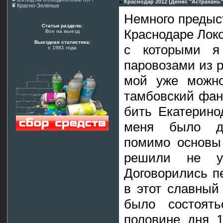
Краснодар 2012 (Денис "Астрахань"
Красно-Зелёные
Немного предыс
Статьи раздела:
Краснодаре Лок
Все на выезд
Выездная статистика:
с которыми я
с 1981 года
паровозами из р
мой уже можно
тамбовский фан 
бить Екатеринод
меня было до
помимо основы 
решили не уп
Договорились п
в этот славный
было состоят
половине дня 1