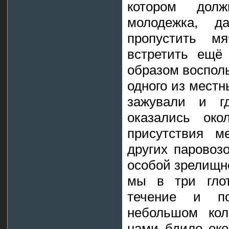
котором дол
молодежка, 
пропустить м
встретить ещё
образом воспол
одного из местн
зажували и г
оказались око
присутствия м
других паровоз
особой зрелищно
мы в три глот
течение и по
небольшом кол
нами бдило око