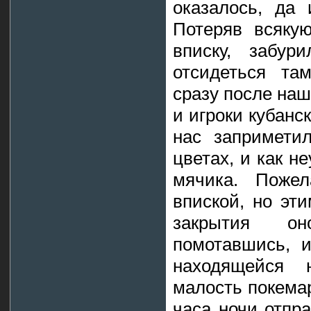
оказалось, да
Потеряв всяку
вписку, забу
отсидеться та
сразу после наш
и игроки кубанс
нас запримети
цветах, и как н
мячика. Поже
впиской, но эт
закрытия он
помотавшись, 
находящейся 
малость покемар
часа ночи отпра