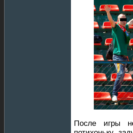
После игры не
потихоньку зад