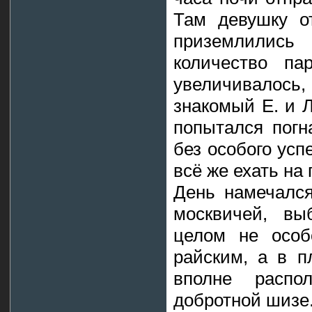
Там девушку о
приземлились
количество па
увеличивалось
знакомый Е. и Л
попытался погн
без особого усп
всё же ехать на 
День намечался
москвичей, вы
целом не особ
райским, а в п
вполне расп
добротной шизе