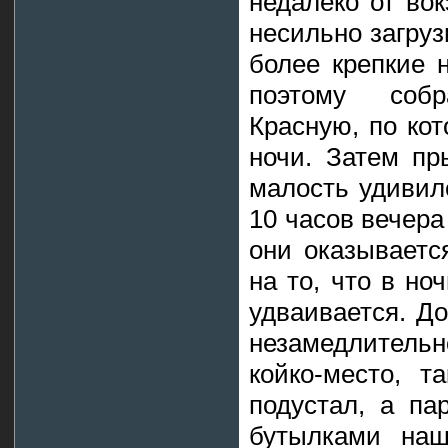
недалеко от во
несильно загруз
более крепкие 
поэтому соб
Красную, по кот
ночи. Затем пр
малость удивилс
10 часов вечера
они оказываетс
на то, что в но
удваивается. Д
незамедлитель
койко-место, т
подустал, а па
бутылками наш