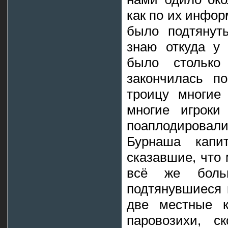
как по их инфор
было подтянут
знаю откуда у 
было стольк
закончилась п
троицу многие
многие игроки
поаплодировал
Бурнаша капит
сказавшие, что
всё же боль
подтянувшиеся 
две местные к
паровозихи, с