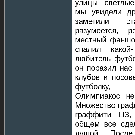
улицы, светлые
мы увидели др
заметили с
разумеется, 
местный фаншоп
спалил какой-
любитель футбо
он поразил нас
клубов и посов
футболку, п
Олимпиакос не
Множество граф
граффити ЦЗ,
общем все сде
душой. Посл