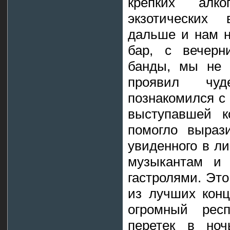
крепких алко
экзотических
дальше и нам н
бар, с вечерн
банды, мы не 
проявил чуд
познакомился с 
выступавшей к
помогло выраз
увиденного в л
музыкантам и 
гастролями. Эт
из лучших конц
огромный респ
перетек в ноч