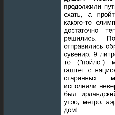
продолжили пут
ехать, а прой
какого-то олим
достаточно т
решились. П
отправились обр
сувенир, 9 литр
то ("пойло") 
гаштет с нацио
старинных м
исполняли неве
был ирландски
утро, метро, аэ
дом!