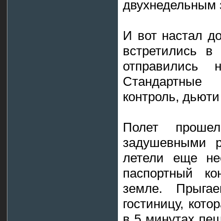
двухнедельным 
И вот настал д
встретились в
отправились 
Стандартные
контроль, дьюти
Полет проше
задушевными р
летели еще нес
паспортный ко
земле. Прыг
гостиницу, кото
в 5 минутах пе