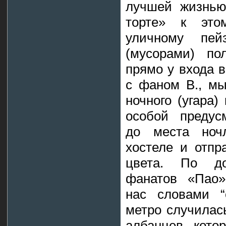
лучшей жизнью
торте» к этом
уличному пей
(мусорами) по
прямо у входа 
с фаном В., мы
ночного (угара)
особой предус
до места ночл
хостеле и отпр
цвета. По до
фанатов «Пао»
нас словами “o
метро случилас
албанцев, кото