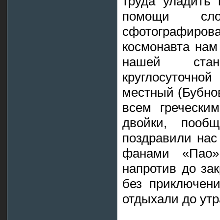
труда уладить 
помощи сл
сфотографиро
космонавта нам
нашей стан
круглосуточной
местный (Бубно
всем греческим
двойки, пооб
поздравили нас 
фанами «Пао»
напротив до за
без приключени
отдыхали до утр