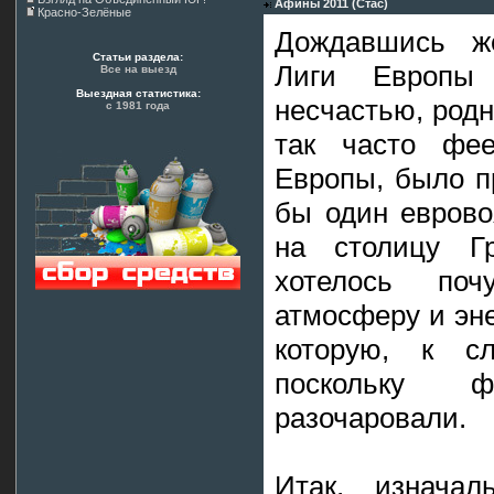
Афины 2011 (Стас)
Красно-Зелёные
Дождавшись же
Статьи раздела:
Лиги Европы
Все на выезд
Выездная статистика:
несчастью, родн
с 1981 года
так часто фее
Европы, было п
бы один еврово
на столицу Г
хотелось почу
атмосферу и эне
которую, к сл
поскольку 
разочаровали.
Итак, изнача