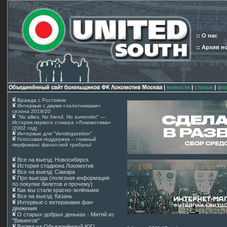
:: О нас
:: Архив н
|
новости
|
статьи
|
фо
Вражда с Ростовом
Интервью с двумя «золотниками»
сезона 2019/20
"No allies, No friend, No surrender" —
История первого стикера «Локомотива»
(2002 год)
Интервью для "Vendegszektor"
Голосовая поддержка – главный
перфоманс фанатской трибуны!
Все на выезд: Новосибирск
История стадиона Локомотив
Все на выезд: Самара
Про выезда (полезная информация
по покупке билетов и прочему)
Как мы стали красно-зелёными
Все на выезд: Казань
Интервью с ветеранами фан-
движения
О старых-добрых деньках - Митяй из
"Викингов"
Взгляд на Объединённый ЮГ!