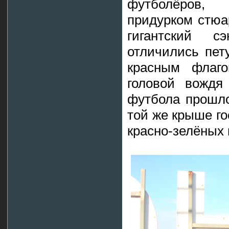
футболёров,
придурком стюа
гигантский 
отличились пет
красным флаг
головой вождя
футбола прошло
той же крыше го
красно-зелёных