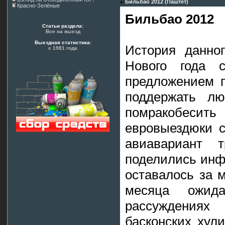
Бильбао 2012 (Паштет)
Красно-Зелёные
Бильбао 2012
Статьи раздела:
Все на выезд
Выездная статистика:
История данно
с 1981 года
Нового года 
предложением п
поддержать л
помракобеси
евровыездюки 
авиавариант т
поделились инф
оставалось за 
месяца ожид
рассуждения
басконских хули