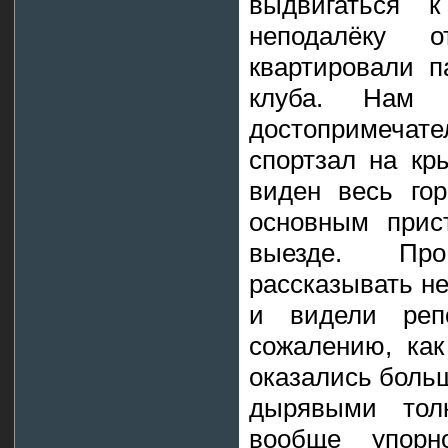
выдвигаться к
неподалёку 
квартировали п
клуба. Нам 
достопримеча
спортзал на кр
виден весь гор
основным прис
выезде. Пр
рассказывать не
и видели реп
сожалению, как
оказались больш
дырявыми тол
вообще упор