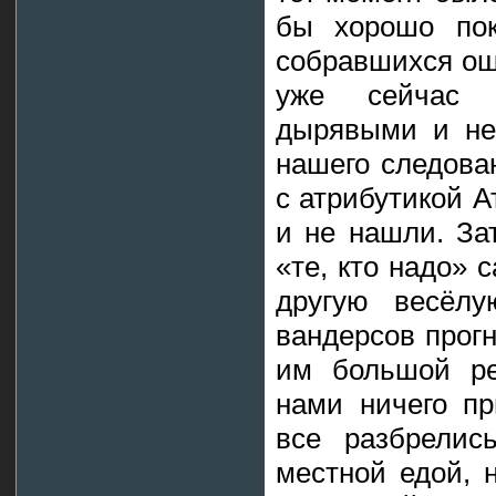
бы хорошо пок
собравшихся ощ
уже сейчас 
дырявыми и нем
нашего следова
с атрибутикой Ат
и не нашли. За
«те, кто надо» 
другую весёлу
вандерсов прогн
им большой ре
нами ничего пр
все разбрелис
местной едой, 