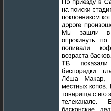
По приезду в С
на поиски стад
поклонником кот
дороге произош
Мы зашли в 
опрокинуть по
попивали коф
возраста басков
ТВ показал
беспорядки, гл
Лёша Макар, 
местных копов.
товарища с его
телеканале.
басконские де