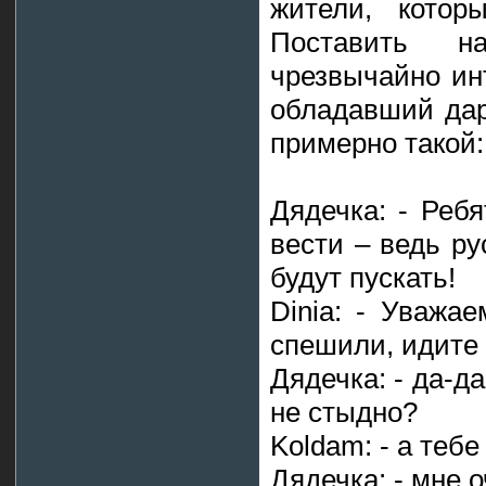
жители, котор
Поставить 
чрезвычайно ин
обладавший дар
примерно такой:
Дядечка: - Ребя
вести – ведь ру
будут пускать!
Dinia: - Уважа
спешили, идите 
Дядечка: - да-да
не стыдно?
Koldam: - а теб
Дядечка: - мне