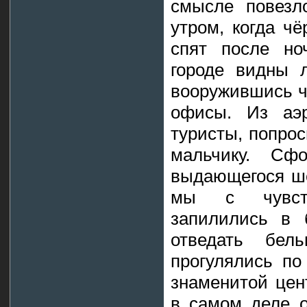
смысле повезл
утром, когда ч
спят после но
городе видны 
вооружившись ч
офисы. Из аэр
туристы, попро
мальчику. Сфо
выдающегося ше
мы с чувств
запилились в 
отведать бел
прогулялись по
знаменитой цен
в самом деле о