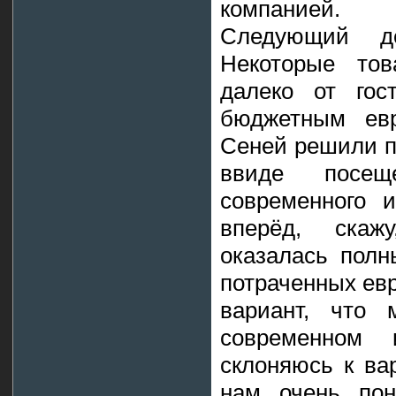
компанией.
Следующий д
Некоторые то
далеко от гос
бюджетным ев
Сеней решили п
ввиде посещ
современного и
вперёд, скаж
оказалась пол
потраченных евр
вариант, что
современном 
склоняюсь к вар
нам очень пон