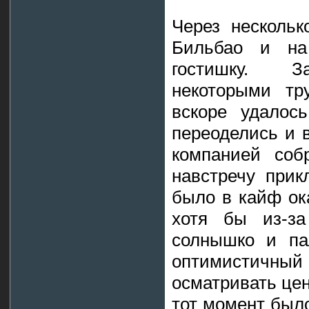
Через несколь
Бильбао и на
гостишку. З
некоторыми тр
вскоре удалос
переоделись и 
компанией соб
навстречу прик
было в кайф ок
хотя бы из-за
солнышко и па
оптимистичн
осматривать цен
тот момент было