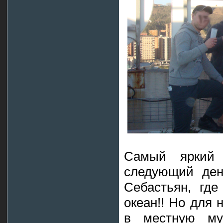
Самый яркий 
следующий ден
Себастьян, гд
океан!! Но для 
в местную му