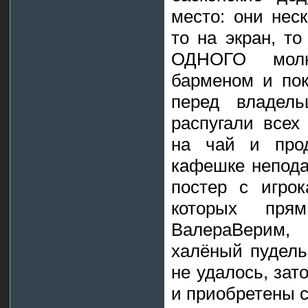
место: они нес
то на экран, т
ОДНОГО молн
барменом и пок
перед владель
распугали всех
на чай и прод
кафешке непода
постер с игро
которых пря
ВалераВерим
халёный пудель
не удалось, зат
и приобретены 