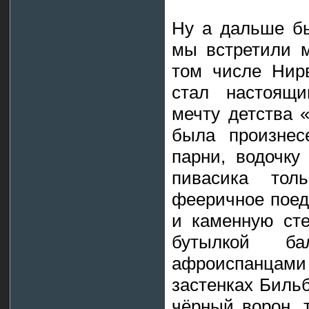
Ну а дальше бы
мы встретили м
том числе Нир
стал настоящи
мечту детства 
была произнес
парни, водочку
пивасика тол
фееричное поед
и каменную сте
бутылкой ба
афроиспанцами
застенках Бильб
чёрный ворон, 