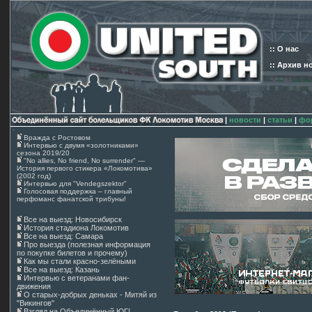
:: О нас
:: Архив н
|
новости
|
статьи
|
фо
Вражда с Ростовом
Интервью с двумя «золотниками»
сезона 2019/20
"No allies, No friend, No surrender" —
История первого стикера «Локомотива»
(2002 год)
Интервью для "Vendegszektor"
Голосовая поддержка – главный
перфоманс фанатской трибуны!
Все на выезд: Новосибирск
История стадиона Локомотив
Все на выезд: Самара
Про выезда (полезная информация
по покупке билетов и прочему)
Как мы стали красно-зелёными
Все на выезд: Казань
Интервью с ветеранами фан-
движения
О старых-добрых деньках - Митяй из
"Викингов"
Взгляд на Объединённый ЮГ!