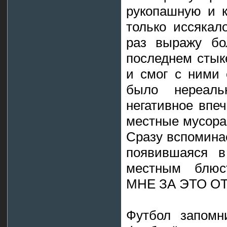
рукопашную и к
только иссякал
раз выражу бо
последнем стык
и смог с ними 
было нереал
негативное впе
местные мусора,
Сразу вспомина
появившаяся в
местным блюс
МНЕ ЗА ЭТО ОТ
Футбол запомн