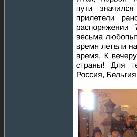
пути значился
прилетели ра
распоряжении 
весьма любопыт
время летели на
время. К вечер
страны! Для т
Россия, Бельгия