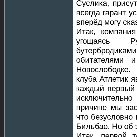
Суслика, присут
всегда гарант у
вперёд могу сказ
Итак, компания
угощаясь Р
бутербродика
обитателями 
Новослободке
клуба Атлетик я
каждый первый 
исключительно
причине мы зао
что безусловно
Бильбао. Но об 
Итак, первой 