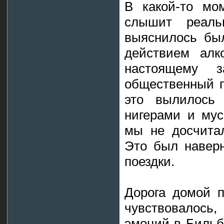
В какой-то мо
слышит реальн
выяснилось был
действием алк
настоящему з
общественный п
это вылилось
нигерами и мус
мы не досчитал
Это был навер
поездки.
Дорога домой п
чувствовалось
эмоций в Бильб