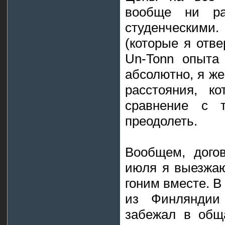
вообще ни р
студенческими
(которые я отве
Un-Tonn опыта 
абсолютно, я же
расстояния, к
сравнение с 
преодолеть.
Вообщем, догов
июля я выезжаю
гоним вместе. В
из Финляндии 
забежал в обща