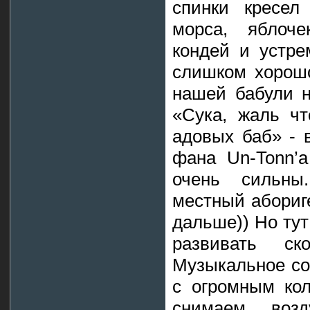
спинки кресел
морса, яблоче
кондей и устре
слишком хорошо
нашей бабули н
«Сука, жаль чт
адовых баб» - 
фана Un-Tonn’а
очень сильны
местный абориг
дальше)) Но тут
развивать с
Музыкальное со
с огромным кол
снимаем воз