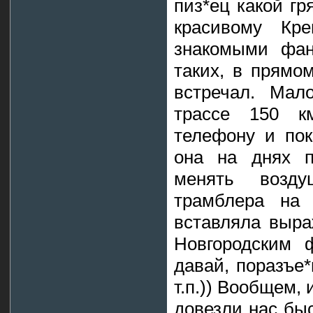
пиз*ец какой гр
красивому Кр
знакомыми фана
таких, в прямо
встречал. Мал
трассе 150 км
телефону и пок
она на днях п
менять возд
трамблера на
вставляла выра
Новгородским 
давай, поразъе
т.п.)) Вообщем, 
довезли нас быс