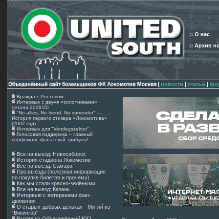
:: О нас
:: Архив н
|
новости
|
статьи
|
фо
Вражда с Ростовом
Интервью с двумя «золотниками»
сезона 2019/20
"No allies, No friend, No surrender" —
История первого стикера «Локомотива»
(2002 год)
Интервью для "Vendegszektor"
Голосовая поддержка – главный
перфоманс фанатской трибуны!
Все на выезд: Новосибирск
История стадиона Локомотив
Все на выезд: Самара
Про выезда (полезная информация
по покупке билетов и прочему)
Как мы стали красно-зелёными
Все на выезд: Казань
Интервью с ветеранами фан-
движения
О старых-добрых деньках - Митяй из
"Викингов"
Взгляд на Объединённый ЮГ!