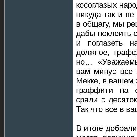
косоглазых наро
никуда так и не
в общагу, мы р
дабы поклеить 
и поглазеть н
должное, графф
но… «Уважаемы
вам минус все-
Мекке, в вашем 
граффити на с
срали с десято
Так что все в в
В итоге добрали