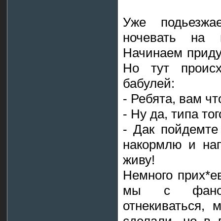
Уже подьезжа
ночевать на 
Начинаем приду
Но тут проис
бабулей:
- Ребята, вам чт
- Ну да, типа того
- Дак пойдемте
накормлю и нап
живу!
Немного прих*ев
мы с фаном
отнекиваться, 