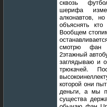
сквозь футбо
шерифа изме
алконавтов, н
объяснять кто
Вообщем стопим
останавливаетс
смотрю фан 
2этажный автобу
заглядываю и о
трюкачей. По
высокоинелле
которой они пыт
деньги, а мы п
существа держа
обычаю фан Un-