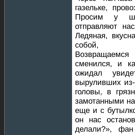
газельке, пров
Просим у ше
отправляют нас
Ледяная, вкусн
собой, обл
Возвращаемс
сменился, и к
ожидал увидет
выруливших из-
головы, в гряз
замотанными на 
еще и с бутылко
он нас остано
делали?», фан