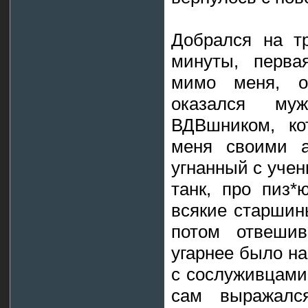
Добрался на тр
минуты, перва
мимо меня, ос
оказался м
ВДВшником, ко
меня своими а
угнанный с учен
танк, про пиз*
всякие старшин
потом отвеши
угарнее было на
с сослуживцами,
сам выражался