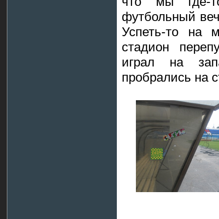
что мы где-т
футбольный веч
Успеть-то на 
стадион переп
играл на за
пробрались на с