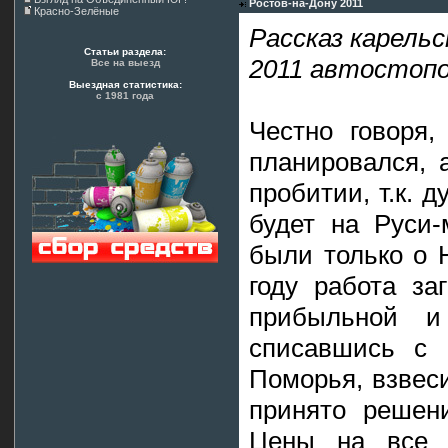
Ростов-на-Дону 2011
Красно-Зелёные
Рассказ карельс
Статьи раздела:
2011 автостопо
Все на выезд
Выездная статистика:
с 1981 года
Честно говоря,
планировался, 
пробитии, т.к. 
будет на Руси-
были только о 
году работа за
прибыльной и 
списавшись с 
Поморья, взвес
принято решени
Цены на все в