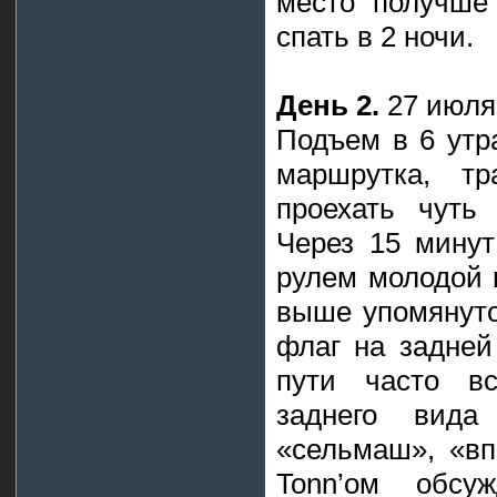
место получше
спать в 2 ночи.
День 2.
27 июля,
Подъем в 6 утр
маршрутка, т
проехать чуть
Через 15 минут
рулем молодой п
выше упомянуто
флаг на задней
пути часто вс
заднего вида
«сельмаш», «вп
Tonn’ом обсуж