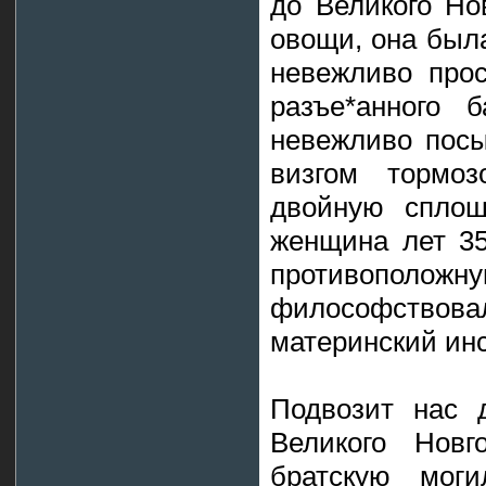
до Великого Но
овощи, она была
невежливо прос
разъе*анного 
невежливо посы
визгом тормо
двойную сплош
женщина лет 35
противополож
философствовал
материнский инс
Подвозит нас 
Великого Новг
братскую моги