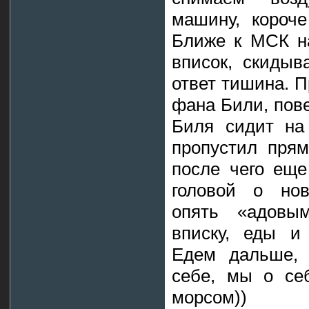
машину, короче
Ближе к МСК н
вписок, скидыв
ответ тишина. П
фана Били, пов
Биля сидит на
пропустил прям
после чего еще
головой о нов
опять «адовы
вписку, еды и 
Едем дальше, 
себе, мы о себ
морсом))