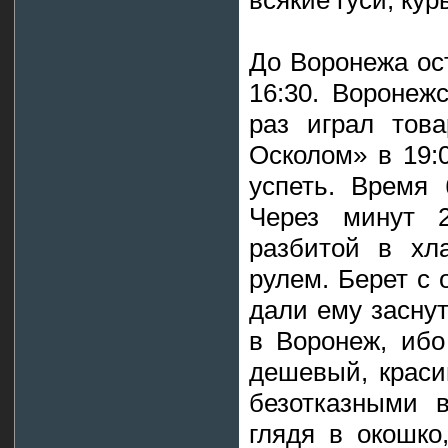
всякие гуси, кур
До Воронежа ос
16:30. Воронеж
раз играл тов
Осколом» в 19:
успеть. Время 
Через минут 2
разбитой в хл
рулем. Берет с
дали ему засну
в Воронеж, ибо
дешевый, краси
безотказными в
глядя в окошко