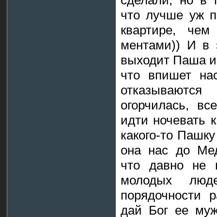
сделали, но в 
что лучше уж п
квартире, че
ментами)) И в 
выходит Паша и
что впишет на
отказываются
огорчилась, вс
идти ночевать к
какого-то Пашку
она нас до Мед
что давно не 
молодых лю
порядочности р
дай Бог ее му