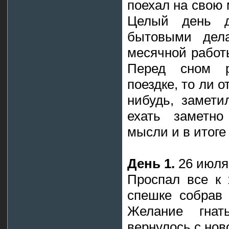
поехал на свою 
Целый день д
бытовыми дела
месячной работы
Перед сном 
поездке, то ли о
нибудь, замети
ехать заметно
мысли и в итоге
День 1.
26 июля,
Проспал все к 
спешке собрав 
Желание гнат
вернулось с нов