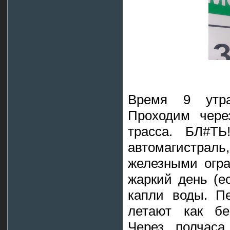
Время 9 утра
Проходим чере
трасса. БЛ#Т
автомагистраль,
железными огр
жаркий день (е
капли воды. Пе
летают как бе
Через полчаса