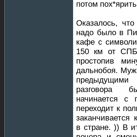
потом пох*ярить
Оказалось, что
надо было в Пи
кафе с символи
150 км от СПБ
простопив мин
дальнобоя. Мужи
предыдущими
разговора б
начинается с 
переходит к пол
заканчивается 
в стране. )) В 
вечера и смен