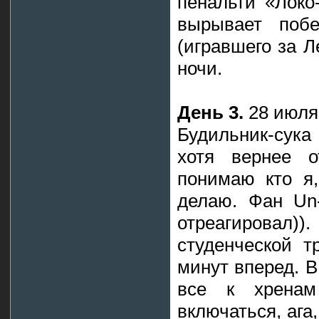
пенальти «Локо
вырывает поб
(игравшего за Л
ночи.
День 3.
28 июля,
Будильник-сука 
хотя вернее о
понимаю кто я,
делаю. Фан Un
отреагирова
студенческой т
минут вперед. В
все к хренам
включаться, ага