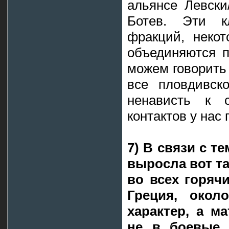
альянсе Левски
Ботев. Эти 
фракций, неко
объединяются п
можем говорить
все пловдивск
ненависть к с
контактов у нас 
7) В связи с т
выросла вот та
во всех горяч
Греция, окол
характер, а м
не в боевые 