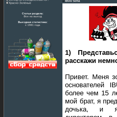
IBUU Sofia
Красно-Зелёные
Статьи раздела:
Все на выезд
Выездная статистика:
с 1981 года
1) Представь
расскажи немно
Привет. Меня з
основателей I
более чем 15 л
мой брат, я пре
дочька, и я