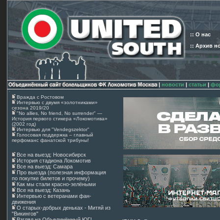
:: О нас
:: Архив н
|
новости
|
статьи
|
фо
Вражда с Ростовом
Интервью с двумя «золотниками»
сезона 2019/20
"No allies, No friend, No surrender" —
История первого стикера «Локомотива»
(2002 год)
Интервью для "Vendegszektor"
Голосовая поддержка – главный
перфоманс фанатской трибуны!
Все на выезд: Новосибирск
История стадиона Локомотив
Все на выезд: Самара
Про выезда (полезная информация
по покупке билетов и прочему)
Как мы стали красно-зелёными
Все на выезд: Казань
Интервью с ветеранами фан-
движения
О старых-добрых деньках - Митяй из
"Викингов"
Взгляд на Объединённый ЮГ!