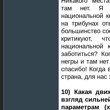
Никакого мест
там нет. Я 
национальной к
на трибунах от
большинство со
критикуют, 
национальной 
заботиться? Ко
негры и там нет
спасибо! Когда 
страна, для нас 
10) Какая дви
взгляд сильне
параметрам (х