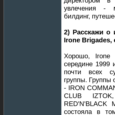
директором в
увлечения - м
билдинг, путеше
2) Расскажи о
Irone Brigades,
Хорошо, Irone
середине 1999 
почти всех с
группы. Группы 
- IRON COMMA
CLUB IZTOK
RED'N'BLACK 
состояла в то