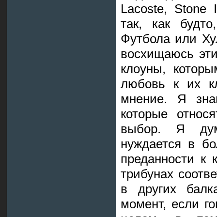
Lacoste, Stone 
так, как будт
Футбола или Ху
восхищаюсь эти
клоуны, которы
любовь к их к
мнение. Я зна
которые относя
выбор. Я дум
нуждается в бо
преданности к к
трибунах соотв
в других балк
момент, если г