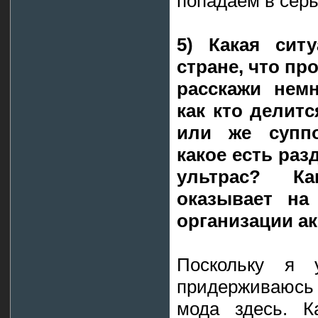
попадаем в серь
5) Какая сит
стране, что пр
расскажи немн
как кто делитс
или же суппо
какое есть раз
ультрас? К
оказывает н
организации ак
Поскольку я
придерживаюсь
мода здесь. К