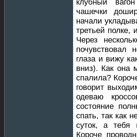
клубный ваго
чашечки дошир
начали укладыва
третьей полке, 
Через нескольк
почувствовал 
глаза и вижу ка
вниз). Как она
спалила? Короче
говорит выходи
одеваю кроссо
состояние полн
спать, так как 
суток, а тебя
Короче проводн