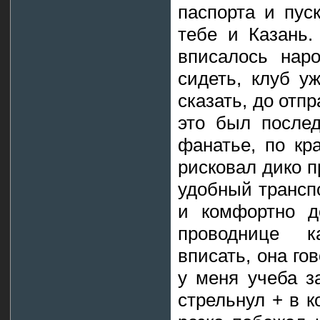
паспорта и пус
тебе и Казань.
вписалось наро
сидеть, клуб у
сказать, до отп
это был послед
фанатье, по кр
рисковал дико п
удобный трансп
и комфортно д
проводнице к
вписать, она го
у меня учеба за
стрельнул + в к