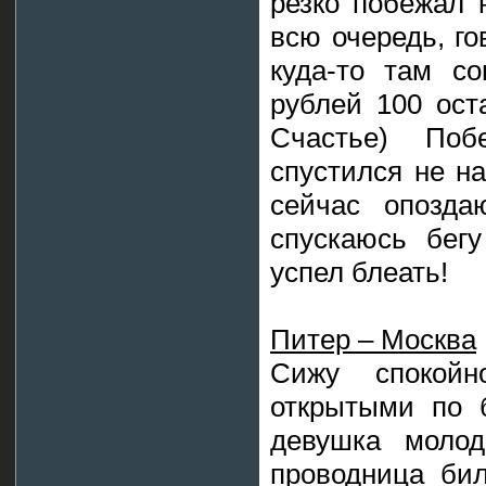
резко побежал 
всю очередь, го
куда-то там с
рублей 100 ост
Счастье) Поб
спустился не на
сейчас опозда
спускаюсь бегу
успел блеать!
Питер – Москва
Сижу спокой
открытыми по 
девушка молод
проводница бил