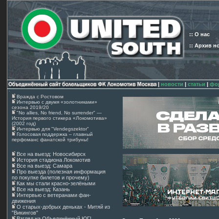
:: О нас
:: Архив н
|
новости
|
статьи
|
фо
Вражда с Ростовом
Интервью с двумя «золотниками»
сезона 2019/20
"No allies, No friend, No surrender" —
История первого стикера «Локомотива»
(2002 год)
Интервью для "Vendegszektor"
Голосовая поддержка – главный
перфоманс фанатской трибуны!
Все на выезд: Новосибирск
История стадиона Локомотив
Все на выезд: Самара
Про выезда (полезная информация
по покупке билетов и прочему)
Как мы стали красно-зелёными
Все на выезд: Казань
Интервью с ветеранами фан-
движения
О старых-добрых деньках - Митяй из
"Викингов"
Взгляд на Объединённый ЮГ!