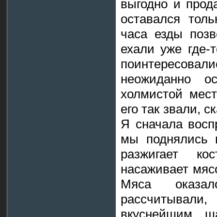
выгодно и прод
оставался толь
часа езды позв
ехали уже где-
поинтересовали
неожиданно о
холмистой мест
его так звали, 
Я сначала воспр
мы поднялись 
разжигает ко
насаживает мясо
Мяса оказа
рассчитывали
вкуснейшим ш