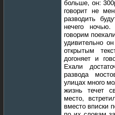
больше, он: 300
говорит не ме
разводить буду
нечего ночью.
говорим поехали 
удивительно он
открытым текс
догоняет и гов
Ехали достато
развода мосто
улицах много мо
жизнь течет с
место, встрет
вместо вписки п
по их словам з