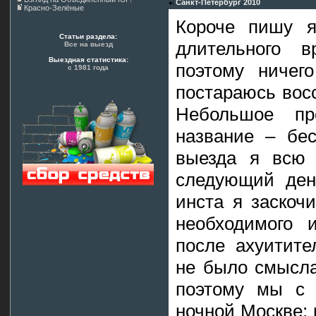
Санкт-Петербург 2010
Красно-Зелёные
Короче пишу я
Статьи раздела:
длительного 
Все на выезд
Выездная статистика:
поэтому ничег
с 1981 года
постараюсь вос
Небольшое пр
название – бес
выезда я всю 
следующий день
инста я заскоч
необходимого 
после ахуитите
не было смысла
поэтому мы с 
ночной Москве; г