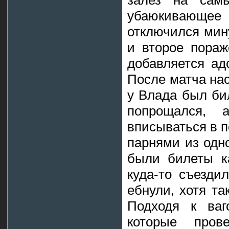
залез на сам
убаюкивающее
отключился мину
и второе пораж
добавляется ад
После матча нас
у Влада был бил
попрощался, 
вписываться в п
парнями из одн
были билеты ка
куда-то съездил
ебнули, хотя та
Подходя к ваг
которые пров