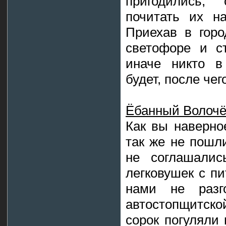
пригодились,
почитать их н
Приехав в горо
светофоре и с
иначе никто в
будет, после че
Ёбанный Волочё
Как вы наверно
так же не пошл
не соглашалис
легковушек с п
нами не разг
автостопщитско
сорок погуляли 