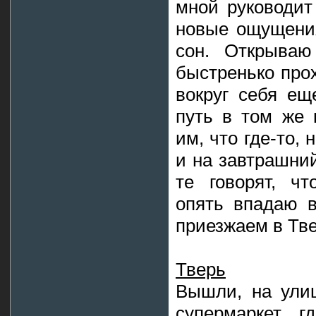
мной руководит
новые ощущения
сон. Открываю
быстренько про
вокруг себя ещ
путь в том же 
им, что где-то,
и на завтрашний
те говорят, чт
опять впадаю в
приезжаем в Тве
Тверь
Вышли, на улиц
супермаркет, 