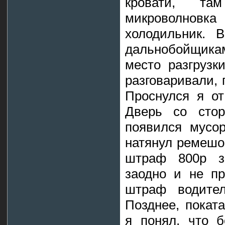
кровати, та
микроволно
холодильник. 
дальнобойщикам
место разгрузк
разговаривали, 
Проснулся я от
Дверь со стор
появился мусор
натянул ремешо
штраф 800р з
заодно и не пр
штраф водите
Позднее, покат
я понял, что 