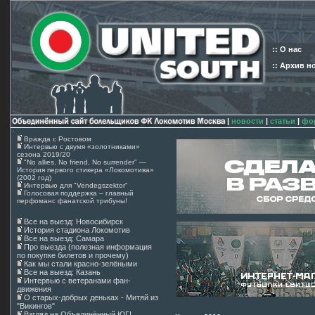
:: О нас
:: Архив н
|
новости
|
статьи
|
фо
Вражда с Ростовом
Интервью с двумя «золотниками»
сезона 2019/20
"No allies, No friend, No surrender" —
История первого стикера «Локомотива»
(2002 год)
Интервью для "Vendegszektor"
Голосовая поддержка – главный
перфоманс фанатской трибуны!
Все на выезд: Новосибирск
История стадиона Локомотив
Все на выезд: Самара
Про выезда (полезная информация
по покупке билетов и прочему)
Как мы стали красно-зелёными
Все на выезд: Казань
Интервью с ветеранами фан-
движения
О старых-добрых деньках - Митяй из
"Викингов"
Взгляд на Объединённый ЮГ!