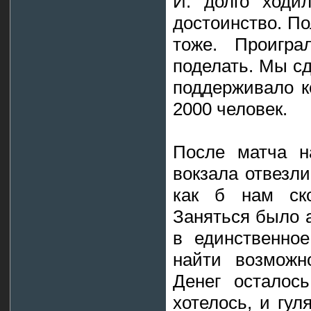
И. долго ходи
достоинство. По
тоже. Проигра
поделать. Мы сд
поддерживало к
2000 человек.
После матча н
вокзала отвезли
как б нам ско
Заняться было 
в единственное
найти возможн
Денег осталос
хотелось, и гул