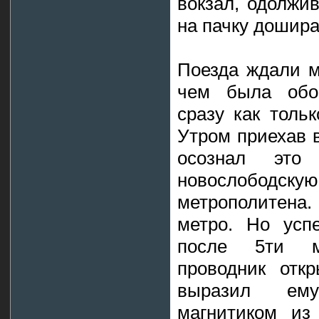
вокзал, одолжи
на пачку дошира
Поезда ждали м
чем была обос
сразу как толь
Утром приехав в
осознал это
новослободс
метрополитена
метро. Но усп
после 5ти м
проводник отк
выразил ему
магнитиком из