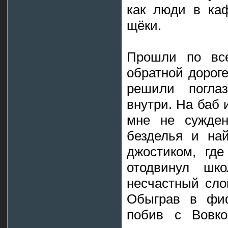
как люди в ка
щёки.
Прошли по все
обратной дороге
решили погла
внутри. На баб 
мне не сужден
безделья и на
джостиком, гд
отодвинул шко
несчастный сло
Обыграв в фиф
побив с Вовко