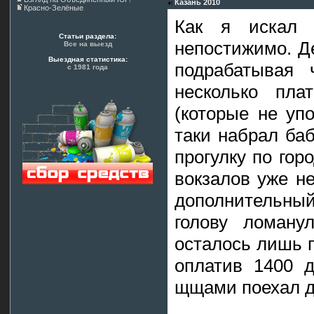
Казань 2010
Красно-Зелёные
Как я искал 
Статьи раздела:
непостижимо. Д
Все на выезд
Выездная статистика:
подрабатывая 
с 1981 года
несколько пла
(которые не уп
таки набрал баб
прогулку по гор
вокзалов уже не
дополнительный
голову ломану
осталось лишь п
оплатив 1400 
щщами поехал д