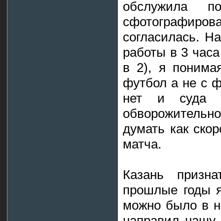
обслужила п
сфотографирова
согласилась. Н
работы в 3 часа
в 2), я понима
футбол а не с ф
нет и суда 
обворожительн
думать как скор
матча.
Казань призн
прошлые годы я
можно было в н
направил нашу 