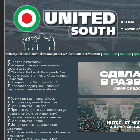
:: О нас
:: Архив н
|
новости
|
статьи
|
фо
Вражда с Ростовом
Интервью с двумя «золотниками»
сезона 2019/20
"No allies, No friend, No surrender" —
История первого стикера «Локомотива»
(2002 год)
Интервью для "Vendegszektor"
Голосовая поддержка – главный
перфоманс фанатской трибуны!
Все на выезд: Новосибирск
История стадиона Локомотив
Все на выезд: Самара
Про выезда (полезная информация
по покупке билетов и прочему)
Как мы стали красно-зелёными
Все на выезд: Казань
Интервью с ветеранами фан-
движения
О старых-добрых деньках - Митяй из
"Викингов"
Взгляд на Объединённый ЮГ!