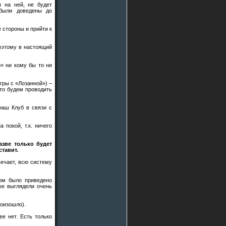
я на ней, не будет
были доведены до
 стороны и прийти к
оэтому в настоящий
» ни кому бы то ни
гры с «Лозанной») –
что будем проводить
наш Клуб в связи с
 покой, т.к. ничего
азве только будет
ставит.
вечает, всю систему
том было приведено
ые выглядели очень
роизошло).
е нет. Есть только