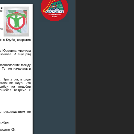
ив
же
ен
к в Клубе, сократив
га Юрьевна уволила
лежикова. И еще ряд
 разногласиях между
Тут же началась и
. При этом, в ряде
ужающих Клуб, что
рибун на подобии
вшейся встрече с
с руководством не
тября.
аждого КБ.