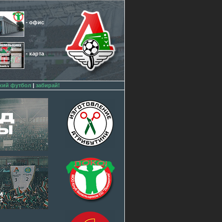
- офис
- карта
кий футбол
|
забирай!