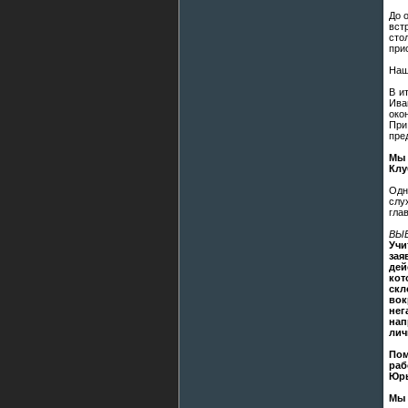
До 
вст
сто
при
Наш
В и
Ива
око
При
пре
Мы 
Клу
Одн
слу
гла
ВЫ
Учи
за
дей
кот
скл
вок
нег
нап
лич
Пом
раб
Юрь
Мы 