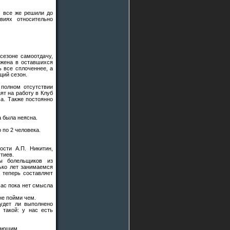
ы все же решили до
виях относительно
сезоне самоотдачу,
лжена в оставшихся
 все сплоченнее, а
щий сезон.
 полном отсутствии
ят на работу в Клуб
а. Также постоянно
а была неясна.
 по 2 человека.
сти А.П. Никитин,
тиев.
ны болельщиков из
ько лет занимаемся
 теперь составляет
час пока нет смысла
не пойми чем.
удет ли выполнено
такой: у нас есть
лающим.