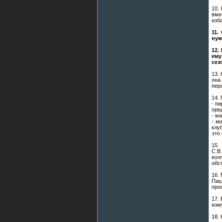
10.
вме
изб
11.
нуж
12.
ему
сез
13.
она
пер
14.
- п
пре
- м
- м
клу
это
15.
С.В
кол
обс
16.
Паш
про
17.
ком
18.