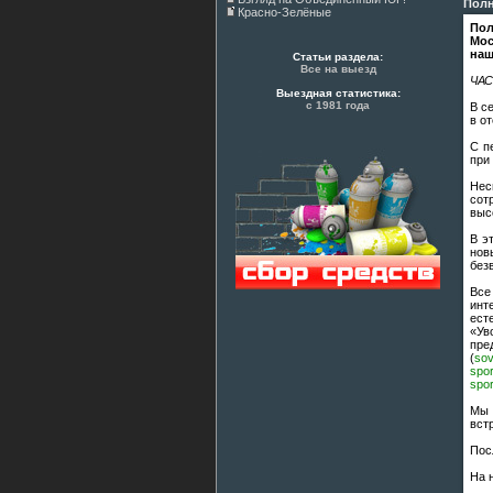
Полн
Красно-Зелёные
Пол
Мос
наш
Статьи раздела:
Все на выезд
ЧАС
Выездная статистика:
с 1981 года
В с
в о
С п
при
Нес
сот
выс
В э
нов
без
Все
инт
ест
«Ув
пре
(
sov
spo
spo
Мы 
вст
Пос
На 