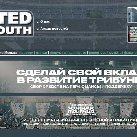
:: О нас
:: Архив новостей
|
новости
|
статьи
|
форум
|
видео
|
фото
|
репертуар
|
музыка
|
фанатс