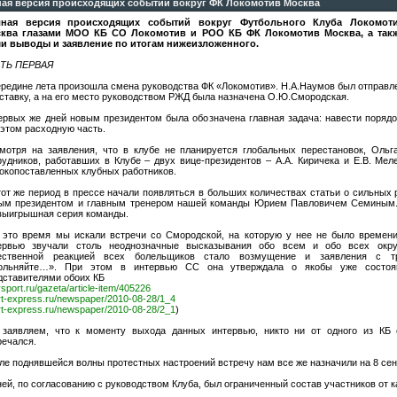
ая версия происходящих событий вокруг ФК Локомотив Москва
ная версия происходящих событий вокруг Футбольного Клуба Локомот
ква глазами МОО КБ СО Локомотив и РОО КБ ФК Локомотив Москва, а так
и выводы и заявление по итогам нижеизложенного.
ТЬ ПЕРВАЯ
ередине лета произошла смена руководства ФК «Локомотив». Н.А.Наумов был отправл
тставку, а на его место руководством РЖД была назначена О.Ю.Смородская.
ервых же дней новым президентом была обозначена главная задача: навести порядо
 этом расходную часть.
мотря на заявления, что в клубе не планируется глобальных перестановок, Оль
рудников, работавших в Клубе – двух вице-президентов – А.А. Киричека и Е.В. Ме
окопоставленных клубных работников.
тот же период в прессе начали появляться в больших количествах статьи о сильных
ым президентом и главным тренером нашей команды Юрием Павловичем Семиным. 
выигрышная серия команды.
 это время мы искали встречи со Смородской, на которую у нее не было времени
ервью звучали столь неоднозначные высказывания обо всем и обо всех окр
ественной реакцией всех болельщиков стало возмущение и заявления с т
ольняйте…». При этом в интервью СС она утверждала о якобы уже состоя
дставителями обоих КБ
sport.ru/gazeta/article-item/405226
rt-express.ru/newspaper/2010-08-28/1_4
rt-express.ru/newspaper/2010-08-28/2_1
)
заявляем, что к моменту выхода данных интервью, никто ни от одного из КБ 
речался.
ле поднявшейся волны протестных настроений встречу нам все же назначили на 8 сен
ней, по согласованию с руководством Клуба, был ограниченный состав участников от к