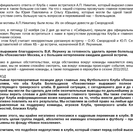
официального ответа от Клуба с нами встретился А.П. Никитин, который выразил сом
речи в таком большом составе. На что с нашей стороны прозвучало главное пожелани
лом хотя бы Юрия Павловича и Ольгу Юрьевну, которые могли бы одной такой
сутствии снять большую часть вопросов и переживаний нас – болельщиков.
и мотивы А.П.Никитину были ясны. Их он обещал довести до Смородской.
тоге, в пятницу 12 ноября (за 2 дня до матча с «Сибирью»), пришли два официальн
нович Якунин готов встретиться с нами в присутствии руководства Клуба и главног
нчании сезона.
 этом Клуб считает некорректным урезанную встречу – О.Ю. Смородской и Ю.П. Се
дставителей от обоих КБ – до встречи, назначенной В.И. Якуниным.
выражаем благодарность В.И. Якунину за готовность уделить время болель
ба «Локомотив» Москва, и с большим нетерпением ожидаем данной встречи.
ако в данных обстоятельствах, когда обстановка вокруг команды накаляется еж
хами, мы не можем спокойно смотреть, как вокруг команды происходят события, м
вных целей – единению команды, а также попаданию в еврокубки в сезоне 2011/2012.
ВОД
тывая противоречивые позиции двух главных лиц Футбольного Клуба «Локо
являем, что оба Клуба Болельщиков «Локомотива» выражают полное
ствующего тренерского штаба. В данной ситуации, с сегодняшнего дня и до 
орой мы могли бы сделать для себя окончательные выводы по дальнейшему р
онны верить словам и действиям нашего главного тренера. Мы также считаем
руг Клуба информационная возня направлена на то, чтобы внести дисбаланс в
ативно повлиять на его результаты. Мы оставляем за собой право на любые ад
равленные на поддержку команды, игроков Клуба, тренерского штаба Кл
ностей, близких Клубу.
имо этого, мы крайне негативно относимся к кадровым переменам в клубе. 
отать целая группа людей, абсолютно не имеющих отношения к футболу – пр
евны по фонду «Новое поколение».
считаем, что подобное недопустимо в клубе, который ставит перед собой высок