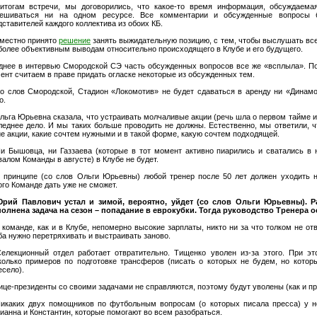
итогам встречи, мы договорились, что какое-то время информация, обсуждаема
ешиваться ни на одном ресурсе. Все комментарии и обсужденные вопросы 
дставителей каждого коллектива из обоих КБ.
местно принято
решение
занять выжидательную позицию, с тем, чтобы выслушать все
более объективным выводам относительно происходящего в Клубе и его будущего.
днее в интервью Смородской СЭ часть обсужденных вопросов все же «всплыла». П
ент считаем в праве придать огласке некоторые из обсужденных тем.
Со слов Смородской, Стадион «Локомотив» не будет сдаваться в аренду ни «Динамо
о.
Ольга Юрьевна сказала, что устраивать молчаливые акции (речь шла о первом тайме и
леднее дело. И мы таких больше проводить не должны. Естественно, мы ответили, 
ие акции, какие сочтем нужными и в такой форме, какую сочтем подходящей.
Ни Бышовца, ни Газзаева (которые в тот момент активно пиарились и сватались в 
валом Команды в августе) в Клубе не будет.
В принципе (со слов Ольги Юрьевны) любой тренер после 50 лет должен уходить на
ого Команде дать уже не сможет.
Юрий Павлович устал и зимой, вероятно, уйдет (со слов Ольги Юрьевны). Р
олнена задача на сезон – попадание в еврокубки. Тогда руководство Тренера о
В команде, как и в Клубе, непомерно высокие зарплаты, никто ни за что толком не от
ба нужно перетряхивать и выстраивать заново.
Селекционный отдел работает отвратительно. Тищенко уволен из-за этого. При э
колько примеров по подготовке трансферов (писать о которых не будем, но котор
есело).
Вице-президенты со своими задачами не справляются, поэтому будут уволены (как и п
Никаких двух помощников по футбольным вопросам (о которых писала пресса) у не
ианна и Константин, которые помогают во всем разобраться.