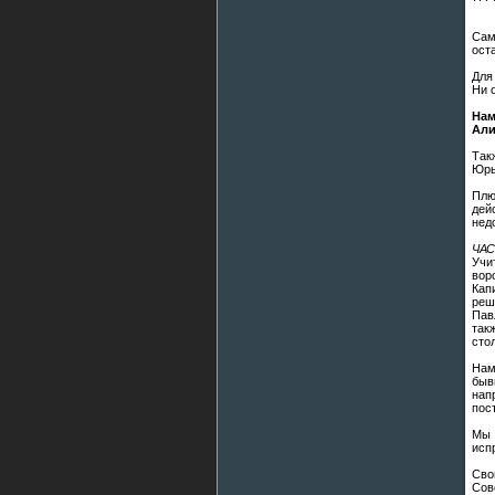
Сам
ост
Для
Ни 
Нам
Али
Так
Юрь
Плю
дей
нед
ЧАС
Учи
вор
Кап
реш
Пав
так
сто
Нам
быв
нап
пос
Мы 
исп
Сво
Сов