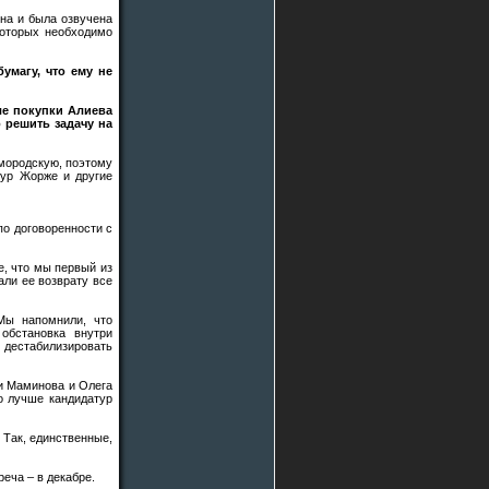
она и была озвучена
которых необходимо
магу, что ему не
ле покупки Алиева
о решить задачу на
Смородскую, поэтому
тур Жорже и другие
по договоренности с
е, что мы первый из
али ее возврату все
Мы напомнили, что
 обстановка внутри
е дестабилизировать
ди Маминова и Олега
о лучше кандидатур
 Так, единственные,
реча – в декабре.