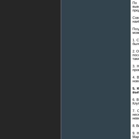
По 
выв
пре
Сов
наи
Поз
мом
1. 
был
2. 
пос
так
3. 
про
4. 
нов
5. 
вып
6. 
Клу
7. 
нес
нев
8. 
9. 
Мар