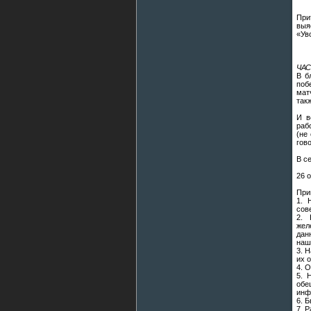
При
выя
«Ув
ЧАС
В б
поб
мат
так
И в
раб
(не
гов
В с
26 
При
1. 
сов
2. 
жел
дан
наш
3. 
их 
4. 
5. 
обе
инф
6. 
7. 