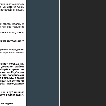
нения в возможности
е: увидеть за одним
 встречей в нашем
ых ответа: Владимир
о тренера только по
мина в присутствии
щикам Футбольного
едневно очередными
ешающие выполнению
мотив» Москва, мы
 доверие работе
общей встречи, на
азвитию Клуба, мы
, что создаваемая
 команду, а также
екватные действия,
уба, легендарных
В наш клуб пришла
осто коллег Ольги
ие задачи.