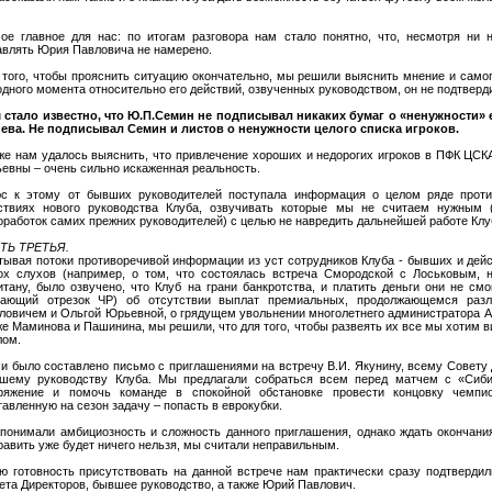
ое главное для нас: по итогам разговора нам стало понятно, что, несмотря ни н
авлять Юрия Павловича не намерено.
 того, чтобы прояснить ситуацию окончательно, мы решили выяснить мнение и само
одного момента относительно его действий, озвученных руководством, он не подтверд
 стало известно, что Ю.П.Семин не подписывал никаких бумаг о «ненужности» 
ева. Не подписывал Семин и листов о ненужности целого списка игроков.
же нам удалось выяснить, что привлечение хороших и недорогих игроков в ПФК ЦСК
евны – очень сильно искаженная реальность.
с к этому от бывших руководителей поступала информация о целом ряде проти
ствиях нового руководства Клуба, озвучивать которые мы не считаем нужным (
оработок самих прежних руководителей) с целью не навредить дальнейшей работе Клу
ТЬ ТРЕТЬЯ.
тывая потоки противоречивой информации из уст сотрудников Клуба - бывших и дей
ох слухов (например, о том, что состоялась встреча Смородской с Лоськовым, н
итану, было озвучено, что Клуб на грани банкротства, и платить деньги они не смо
ающий отрезок ЧР) об отсутствии выплат премиальных, продолжающемся ра
ловичем и Ольгой Юрьевной, о грядущем увольнении многолетнего администратора А
же Маминова и Пашинина, мы решили, что для того, чтобы развеять их все мы хотим в
лом.
и было составлено письмо с приглашениями на встречу В.И. Якунину, всему Совету 
шему руководству Клуба. Мы предлагали собраться всем перед матчем с «Сиби
ряжение и помочь команде в спокойной обстановке провести концовку чемпи
тавленную на сезон задачу – попасть в еврокубки.
понимали амбициозность и сложность данного приглашения, однако ждать окончания
равить уже будет ничего нельзя, мы считали неправильным.
ю готовность присутствовать на данной встрече нам практически сразу подтвердил
ета Директоров, бывшее руководство, а также Юрий Павлович.