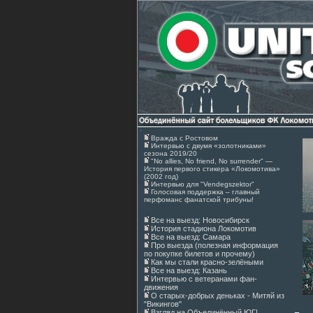
Вражда с Ростовом
Интервью с двумя «золотниками»
сезона 2019/20
"No allies, No friend, No surrender" —
История первого стикера «Локомотива»
(2002 год)
Интервью для "Vendegszektor"
Голосовая поддержка – главный
перфоманс фанатской трибуны!
Все на выезд: Новосибирск
История стадиона Локомотив
Все на выезд: Самара
Про выезда (полезная информация
по покупке билетов и прочему)
Как мы стали красно-зелёными
Все на выезд: Казань
Интервью с ветеранами фан-
движения
О старых-добрых деньках - Митяй из
"Викингов"
Взгляд на Объединённый ЮГ!