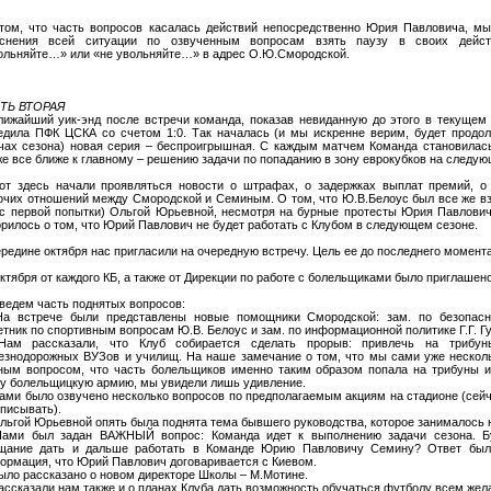
том, что часть вопросов касалась действий непосредственно Юрия Павловича, м
снения всей ситуации по озвученным вопросам взять паузу в своих дейст
ольняйте…» или «не увольняйте…» в адрес О.Ю.Смородской.
ТЬ ВТОРАЯ
лижайший уик-энд после встречи команда, показав невиданную до этого в текущем 
едила ПФК ЦСКА со счетом 1:0. Так началась (и мы искренне верим, будет продо
чах сезона) новая серия – беспроигрышная. С каждым матчем Команда становилась
же все ближе к главному – решению задачи по попаданию в зону еврокубков на следую
от здесь начали проявляться новости о штрафах, о задержках выплат премий, о
очих отношений между Смородской и Семиным. О том, что Ю.В.Белоус был все же вз
 с первой попытки) Ольгой Юрьевной, несмотря на бурные протесты Юрия Павлович
орилось о том, что Юрий Павлович не будет работать с Клубом в следующем сезоне.
ередине октября нас пригласили на очередную встречу. Цель ее до последнего момент
октября от каждого КБ, а также от Дирекции по работе с болельщиками было приглашено
ведем часть поднятых вопросов:
На встрече были представлены новые помощники Смородской: зам. по безопасно
етник по спортивным вопросам Ю.В. Белоус и зам. по информационной политике Г.Г. Гу
Нам рассказали, что Клуб собирается сделать прорыв: привлечь на трибу
езнодорожных ВУЗов и училищ. На наше замечание о том, что мы сами уже нескол
ным вопросом, что часть болельщиков именно таким образом попала на трибуны и
у болельщицкую армию, мы увидели лишь удивление.
Нами было озвучено несколько вопросов по предполагаемым акциям на стадионе (сей
описывать).
Ольгой Юрьевной опять была поднята тема бывшего руководства, которое занималось 
Нами был задан ВАЖНЫЙ вопрос: Команда идет к выполнению задачи сезона. Б
щание дать и дальше работать в Команде Юрию Павловичу Семину? Ответ был 
ормация, что Юрий Павлович договаривается с Киевом.
Было рассказано о новом директоре Школы – М.Мотине.
Рассказали нам также и о планах Клуба дать возможность обучаться футболу всем же