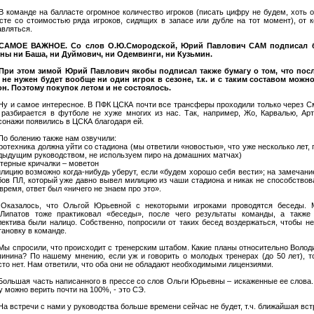
 В команде на балласте огромное количество игроков (писать цифру не будем, хоть 
сте со стоимостью ряда игроков, сидящих в запасе или дубле на тот момент), от 
авляться.
 САМОЕ ВАЖНОЕ. Со слов О.Ю.Смородской, Юрий Павлович САМ подписал бу
ны ни Баша, ни Дуймович, ни Одемвинги, ни Кузьмин.
 При этом зимой Юрий Павлович якобы подписал также бумагу о том, что пос
 не нужен будет вообще ни один игрок в сезоне, т.к. и с таким составом можн
он. Поэтому покупок летом и не состоялось.
 Ну и самое интересное. В ПФК ЦСКА почти все трансферы проходили только через 
 разбирается в футболе не хуже многих из нас. Так, например, Жо, Карвалью, Ар
сонажи появились в ЦСКА благодаря ей.
 По болению также нам озвучили:
иротехника должна уйти со стадиона (мы ответили «новостью», что уже несколько лет, 
дыдущим руководством, не используем пиро на домашних матчах)
атерные кричалки – моветон
илицию возможно когда-нибудь уберут, если «будем хорошо себя вести»; на замечани
бов ПЛ, который уже давно вывел милицию из чаши стадиона и никак не способствов
 время, ответ был «ничего не знаем про это».
 Оказалось, что Ольгой Юрьевной с некоторыми игроками проводятся беседы. 
.Липатов тоже практиковал «беседы», после чего результаты команды, а также
лектива были налицо. Собственно, попросили от таких бесед воздержаться, чтобы н
тановку в команде.
 Мы спросили, что происходит с тренерским штабом. Какие планы относительно Воло
инина? По нашему мнению, если уж и говорить о молодых тренерах (до 50 лет), т
сто нет. Нам ответили, что оба они не обладают необходимыми лицензиями.
 Большая часть написанного в прессе со слов Ольги Юрьевны – искаженные ее слова.
у можно верить почти на 100%, - это СЭ.
 На встречи с нами у руководства больше времени сейчас не будет, т.ч. ближайшая вст