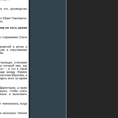
а что, руководство
го Юрия Павловича.
ил.
ему ни кого, кроме
А стараниями Ольги
воречий в речах и
как и озвучивание
ба.
ствующих, учитывая
а которой ему, как
гут – и это в такой
зладе между Юрием
натолия Машкова, а
идеть всех за одним
Директоров, а также
рью», чтобы снять
оната и выполнить
 чемпионата, когда
и несколько Членов