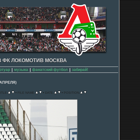
 ФК ЛОКОМОТИВ МОСКВА
ртуар
|
музыка
|
фанатский футбол
|
забирай!
 АПРЕЛЯ)
•
•
•
ITLE
FILE NAME
DATE
POSITION