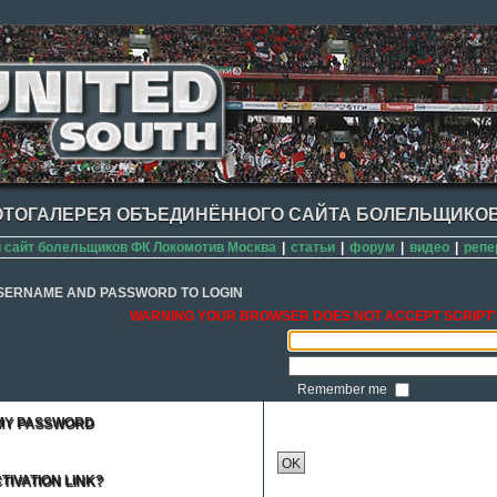
ТОГАЛЕРЕЯ ОБЪЕДИНЁННОГО САЙТА БОЛЕЛЬЩИКОВ
сайт болельщиков ФК Локомотив Москва
|
статьи
|
форум
|
видео
|
репе
SERNAME AND PASSWORD TO LOGIN
WARNING YOUR BROWSER DOES NOT ACCEPT SCRIPT'
Remember me
 MY PASSWORD
OK
TIVATION LINK?