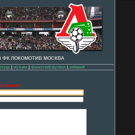
 ФК ЛОКОМОТИВ МОСКВА
ртуар
|
музыка
|
фанатский футбол
|
забирай!
S COOKIES