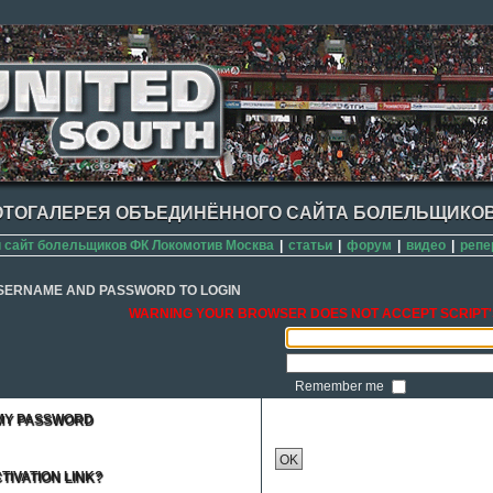
ТОГАЛЕРЕЯ ОБЪЕДИНЁННОГО САЙТА БОЛЕЛЬЩИКОВ
сайт болельщиков ФК Локомотив Москва
|
статьи
|
форум
|
видео
|
репе
SERNAME AND PASSWORD TO LOGIN
WARNING YOUR BROWSER DOES NOT ACCEPT SCRIPT'
Remember me
 MY PASSWORD
OK
TIVATION LINK?