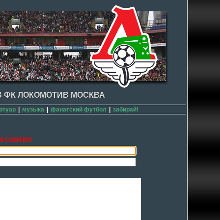
 ФК ЛОКОМОТИВ МОСКВА
ртуар
|
музыка
|
фанатский футбол
|
забирай!
S COOKIES