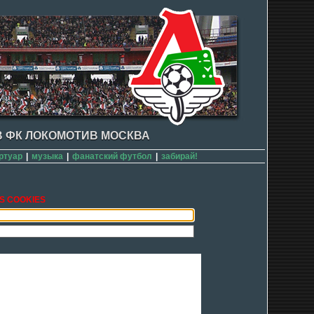
 ФК ЛОКОМОТИВ МОСКВА
ртуар
|
музыка
|
фанатский футбол
|
забирай!
S COOKIES