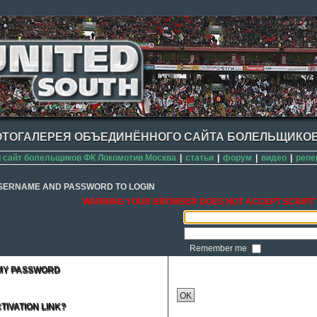
ТОГАЛЕРЕЯ ОБЪЕДИНЁННОГО САЙТА БОЛЕЛЬЩИКОВ
сайт болельщиков ФК Локомотив Москва
|
статьи
|
форум
|
видео
|
репе
SERNAME AND PASSWORD TO LOGIN
WARNING YOUR BROWSER DOES NOT ACCEPT SCRIPT'
Remember me
 MY PASSWORD
OK
TIVATION LINK?