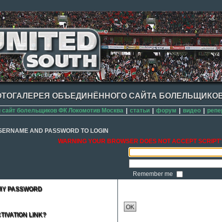
ТОГАЛЕРЕЯ ОБЪЕДИНЁННОГО САЙТА БОЛЕЛЬЩИКОВ
сайт болельщиков ФК Локомотив Москва
|
статьи
|
форум
|
видео
|
репе
SERNAME AND PASSWORD TO LOGIN
WARNING YOUR BROWSER DOES NOT ACCEPT SCRIPT'
Remember me
 MY PASSWORD
OK
TIVATION LINK?