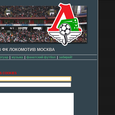
 ФК ЛОКОМОТИВ МОСКВА
ртуар
|
музыка
|
фанатский футбол
|
забирай!
S COOKIES