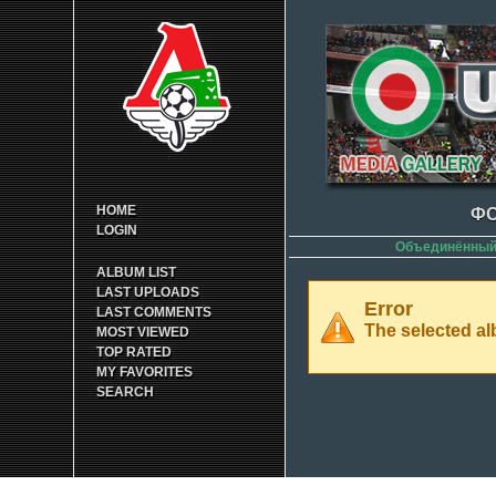
HOME
ФО
LOGIN
Объединённый 
ALBUM LIST
LAST UPLOADS
Error
LAST COMMENTS
The selected alb
MOST VIEWED
TOP RATED
MY FAVORITES
SEARCH