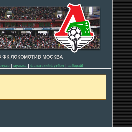
 ФК ЛОКОМОТИВ МОСКВА
ртуар
|
музыка
|
фанатский футбол
|
забирай!