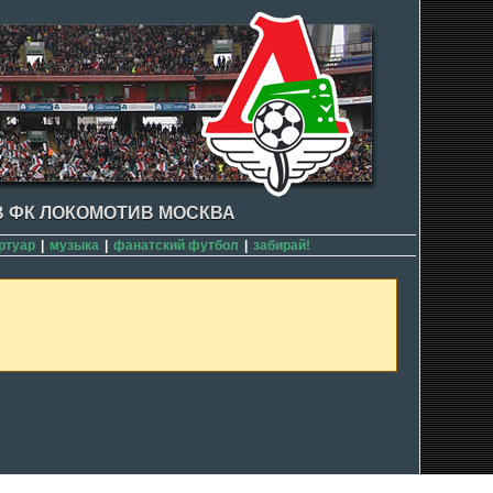
 ФК ЛОКОМОТИВ МОСКВА
ртуар
|
музыка
|
фанатский футбол
|
забирай!