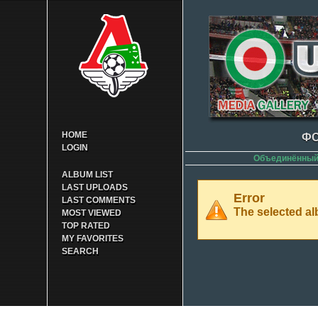
HOME
ФО
LOGIN
Объединённый 
ALBUM LIST
LAST UPLOADS
Error
LAST COMMENTS
The selected alb
MOST VIEWED
TOP RATED
MY FAVORITES
SEARCH